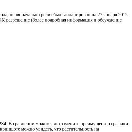
года
,
первоначально релиз был запланирован
на
27 января
2015
4K
разрешение (более подробная информация и обсуждение
с PS4. В сравнении можно явно заменить преимущество графики
скриншоте можно увидеть, что растительность на