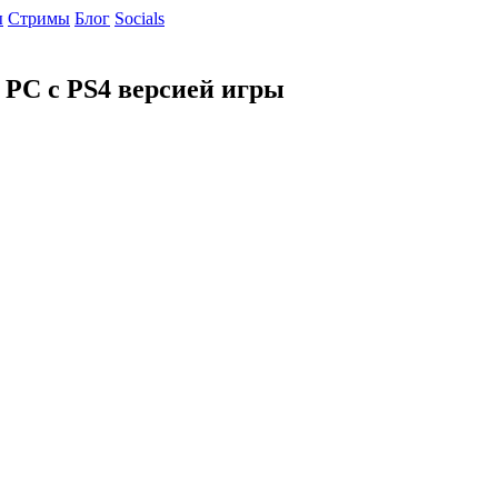
ы
Cтримы
Блог
Socials
PC с PS4 версией игры