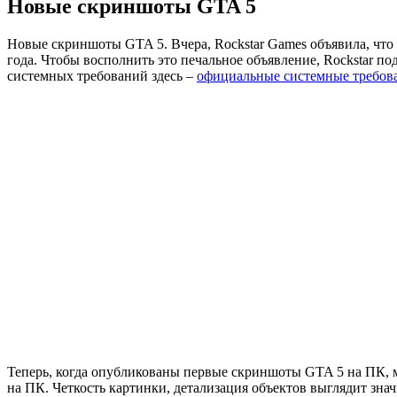
Новые скриншоты GTA 5
Новые скриншоты GTA 5. Вчера,
Rockstar
Games объявила
, что
года
.
Чтобы восполнить
это печальное
объявление
,
Rockstar
по
системных требований здесь –
официальные системные требов
Теперь, когда опубликованы первые скриншоты
GTA 5
на ПК, м
на ПК. Четкость картинки, детализация объектов выглядит зна