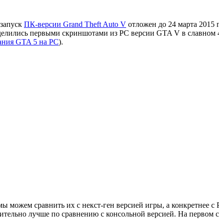
 запуск
ПК
-версии
Grand Theft
Auto V
отложен
до 24
марта
2015 
делились
первыми
скриншотами
из
PC
версии
GTA
V
в
славном
ания GTA 5 на PC
).
ы можем сравнить их с некст-ген версией игры, а конкретнее 
чительно лучше по сравнению с консольной версией. На первом 