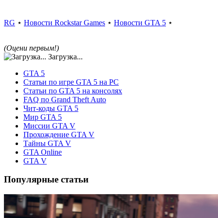
RG
⋆
Новости Rockstar Games
⋆
Новости GTA 5
⋆
(Оцени первым!)
Загрузка...
GTA 5
Статьи по игре GTA 5 на PC
Статьи по GTA 5 на консолях
FAQ по Grand Theft Auto
Чит-коды GTA 5
Мир GTA 5
Миссии GTA V
Прохождение GTA V
Тайны GTA V
GTA Online
GTA V
Популярные статьи