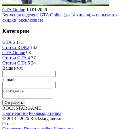
GTA Online
10.01.2026
Бонусная неделя в GTA Online (до 14 января) – испытания,
скидки, эксклюзивы
Категории
GTA 5
171
Статьи RDR2
132
GTA Online
98
Статьи GTA 4
37
Статьи GTA 5
34
Ваше имя:
E-mail:
Отправить
R
OCKSTAR
G
AME
Партнерство
Рекламодателям
© 2013 - 2026
Rockstargame.su
О нас
О проекте
Правила сайта
Контакты