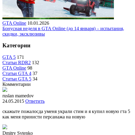
GTA Online
10.01.2026
Бонусная неделя в GTA Online (до 14 января) – испытания,
скидки, эксклюзивы
Категории
GTA 5
171
Статьи RDR2
132
GTA Online
98
Статьи GTA 4
37
Статьи GTA 5
34
Комментарии
ruslan mamedov
24.05.2015
Ответить
скажыте пожалосда уменя украли стим и я купил новую гта 5
как меня принисти персанажа на новую
Dmitry Sytenko