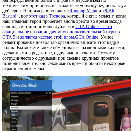
непосредственной близи с игровым персонажем по
техническим причинам, вы можете ее «обмануть», используя
дублеров. Например, в роликах «
Running Man
» и «
8-Bit
Bastard
», вот
этот кадр Тревора
, который снят в момент, когда
наш главный герой пробегает вдоль хребта во время захода
солнца, снят при помощи дублера в
GTA Online — это
официальное название для многопользовательской игры в
GTA 5 и является частью этой игры.
GTA Online
. Умное
редактирование позволило органично вписать этот кадр в
ролик. Вы можете также обмениваться различными кадрами,
сделанными в редакторе, с другими игроками. Поэтому
сотрудничество с друзьями при съемке крупных проектов
позволит значительно сэкономить время и обойти некоторые
ограничения камеры.