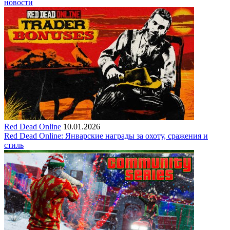
новости
Red Dead Online
10.01.2026
Red Dead Online: Январские награды за охоту, сражения и
стиль