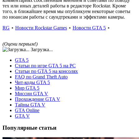
комментариях собственным мнением и советами по поводу
тех или иных деталей работы в редакторе Rockstar. Кроме
того, в ближайшее время мы опубликуем некоторые советы
по нюансам работы с саундтреками и эффектами камеры.
RG
⋆
Новости Rockstar Games
⋆
Новости GTA 5
⋆
(Оцени первым!)
Загрузка...
GTA 5
Статьи по игре GTA 5 на PC
Статьи по GTA 5 на консолях
FAQ по Grand Theft Auto
Чит-коды GTA 5
Мир GTA 5
Миссии GTA V
Прохождение GTA V
Тайны GTA V
GTA Online
GTA V
Популярные статьи