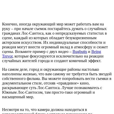
Конечно, иногда окружающий мир может работать вам на
руку – при начале съемок постарайтесь думать о случайных
гражданах Лос-Сантоса, как о непредсказуемых статистах в
сцене, каждый из которых обладает безукоризненным
актерским искусством. Их индивидуальные способности и
реакция могут внести огромный вклад в атмосферу и сюжет
сцены. Возьмите пример с двух видео –
Bugbutts
и
Being
Trevor
, которые фокусируются исключительно на реакции
случайных жителей города и создают комичный эффект.
На самом деле, город и окружающие районы настолько
наполнены жизнью, что вам самому не требуется быть звездой
собственного фильма. Вы можете попробовать вести съемки в
документальном стиле, отсняв «правдивое» кино,
раскрывающее суть Лос-Сантоса. Лучше познакомьтесь с
Южным Лос-Сантосом, там просто-таки огромный и
насыщенный мир.
Несмотря на то, что камера должна находиться в