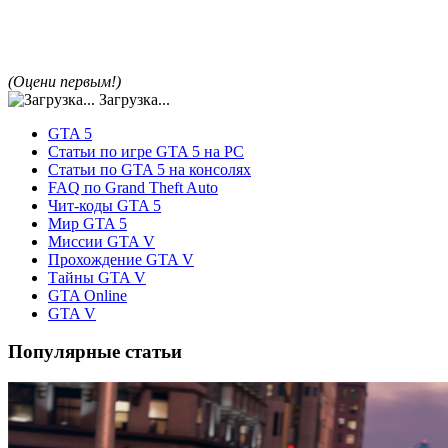
(Оцени первым!)
Загрузка...
GTA 5
Статьи по игре GTA 5 на PC
Статьи по GTA 5 на консолях
FAQ по Grand Theft Auto
Чит-коды GTA 5
Мир GTA 5
Миссии GTA V
Прохождение GTA V
Тайны GTA V
GTA Online
GTA V
Популярные статьи