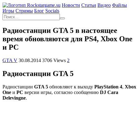
Новости
Статьи
Видео
Файлы
Игры
Cтримы
Блог
Socials
Радиостанции GTA 5 в настоящее
время обновляются для PS4, Xbox One
и PC
GTA V
30.08.2014
3706 Views
2
Радиостанции GTA 5
Радиостанции
GTA 5
обновляют к выходу
PlayStation 4
,
Xbox
One
и
PC
версии игры, согласно сообщению
DJ Cara
Delevingne
.