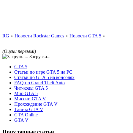
RG
⋆
Новости Rockstar Games
⋆
Новости GTA 5
⋆
(Оцени первым!)
Загрузка...
GTA 5
Статьи по игре GTA 5 на PC
Статьи по GTA 5 на консолях
FAQ по Grand Theft Auto
Чит-коды GTA 5
Мир GTA 5
Миссии GTA V
Прохождение GTA V
Тайны GTA V
GTA Online
GTA V
Популярные статьи