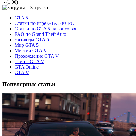
- (1,00)
Загрузка...
GTA 5
Статьи по игре GTA 5 на PC
Статьи по GTA 5 на консолях
FAQ по Grand Theft Auto
Чит-коды GTA 5
Мир GTA 5
Миссии GTA V
Прохождение GTA V
Тайны GTA V
GTA Online
GTA V
Популярные статьи