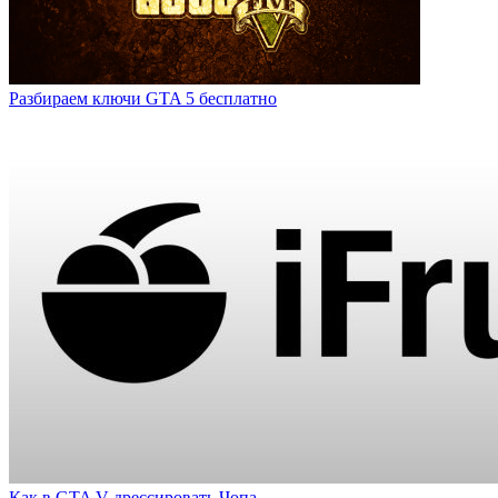
Разбираем ключи GTA 5 бесплатно
Как в GTA V дрессировать Чопа