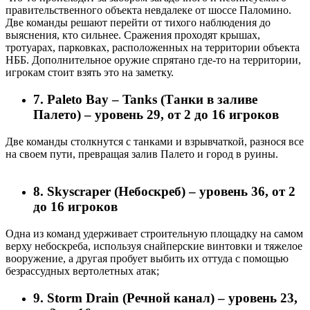
правительственного объекта невдалеке от шоссе Паломино.
Две команды решают перейти от тихого наблюдения до
выяснения, кто сильнее. Сражения проходят крышах,
тротуарах, парковках, расположенных на территории объекта
НББ. Дополнительное оружие спрятано где-то на территории,
игрокам стоит взять это на заметку.
7. Paleto Bay – Tanks (Танки в заливе
Палето) – уровень 29, от 2 до 16 игроков
Две команды столкнутся с танками и взрывчаткой, разнося все
на своем пути, превращая залив Палето и город в руины.
8. Skyscraper (Небоскреб) – уровень 36, от 2
до 16 игроков
Одна из команд удерживает строительную площадку на самом
верху небоскреба, используя снайперские винтовки и тяжелое
вооружение, а другая пробует выбить их оттуда с помощью
безрассудных вертолетных атак;
9. Storm Drain (Речной канал) – уровень 23,