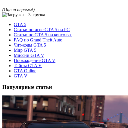
(Оцени первым!)
Загрузка...
GTA 5
Статьи по игре GTA 5 на PC
Статьи по GTA 5 на консолях
FAQ по Grand Theft Auto
Чит-коды GTA 5
Мир GTA 5
Миссии GTA V
Прохождение GTA V
Тайны GTA V
GTA Online
GTA V
Популярные статьи