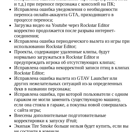
и т.д.) при переносе персонажа с консолей на ПК;
Исправлена ошибка уведомления о необходимости
переноса онлайн-аккаунта GTA, приходившего в
процессе переноса;
Загрузка видео на Youtube через Rockstar Editor
корректно продолжается после разрыва интернет-
соединения;
Исправлена ошибка периодического вылета из игры при
использовании Rockstar Editor;
Проекты, содержащие удаленные клипы, будут
нормально загружаться в Rockstar Editor и
предупреждать игрока об отсутствующих клипах;
Исправлена ошибка некорректной записи птиц в клипах
Rockstar Editor;
Исправлена ошибка вылета из GTAV Launcher или
других нежелательных ситуаций из-за определенных
букв в названии персонажа;
Исправлена ошибка, при которой пользователи с одним
гаражом не могли заменить существующую машину,
если она стояла в гараже, а покупка новой совершалась
с сайта игры;
Внесены дополнительные подготовительные
корректировки к запуску iFruit;
Экипаж Tire Smoke больше нельзя будет купить, если вы
не состоите в команде