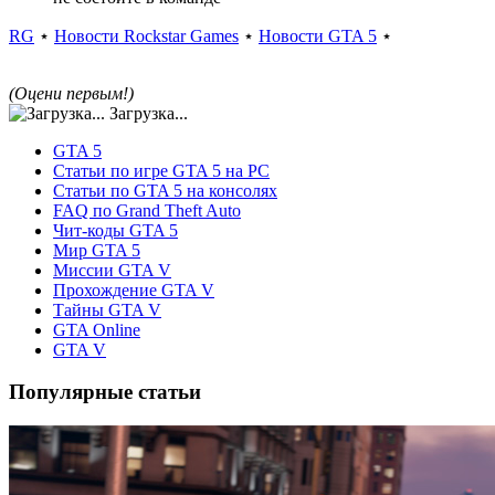
RG
⋆
Новости Rockstar Games
⋆
Новости GTA 5
⋆
(Оцени первым!)
Загрузка...
GTA 5
Статьи по игре GTA 5 на PC
Статьи по GTA 5 на консолях
FAQ по Grand Theft Auto
Чит-коды GTA 5
Мир GTA 5
Миссии GTA V
Прохождение GTA V
Тайны GTA V
GTA Online
GTA V
Популярные статьи