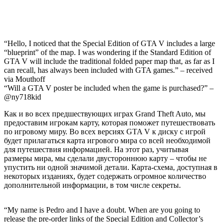
“Hello, I noticed that the Special Edition of GTA V includes a large
“blueprint” of the map. I was wondering if the Standard Edition of
GTA V will include the traditional folded paper map that, as far as I
can recall, has always been included with GTA games.” – received
via Mouthoff
“Will a GTA V poster be included when the game is purchased?” –
@ny718kid
Как и во всех предшествующих играх Grand Theft Auto, мы
предоставим игрокам карту, которая поможет путешествовать
по игровому миру. Во всех версиях GTA V к диску с игрой
будет прилагаться карта игрового мира со всей необходимой
для путешествия информацией. На этот раз, учитывая
размеры мира, мы сделали двустороннюю карту – чтобы не
упустить ни одной значимой детали. Карта-схема, доступная в
некоторых изданиях, будет содержать огромное количество
дополнительной информации, в том числе секреты.
“My name is Pedro and I have a doubt. When are you going to
release the pre-order links of the Special Edition and Collector’s