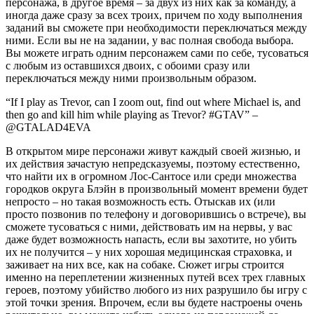
персонажа, в другое время – за двух из них как за команду, а
иногда даже сразу за всех троих, причем по ходу выполнения
заданий вы сможете при необходимости переключаться между
ними. Если вы не на задании, у вас полная свобода выбора.
Вы можете играть одним персонажем сами по себе, тусоваться
с любым из оставшихся двоих, с обоими сразу или
переключаться между ними произвольным образом.
“If I play as Trevor, can I zoom out, find out where Michael is, and
then go and kill him while playing as Trevor? #GTAV” –
@GTALAD4EVA
В открытом мире персонажи живут каждый своей жизнью, и
их действия зачастую непредсказуемы, поэтому естественно,
что найти их в огромном Лос-Сантосе или среди множества
городков округа Блэйн в произвольный момент времени будет
непросто – но такая возможность есть. Отыскав их (или
просто позвонив по телефону и договорившись о встрече), вы
сможете тусоваться с ними, действовать им на нервы, у вас
даже будет возможность напасть, если вы захотите, но убить
их не получится – у них хорошая медицинская страховка, и
заживает на них все, как на собаке. Сюжет игры строится
именно на переплетении жизненных путей всех трех главных
героев, поэтому убийство любого из них разрушило бы игру с
этой точки зрения. Впрочем, если вы будете настроены очень