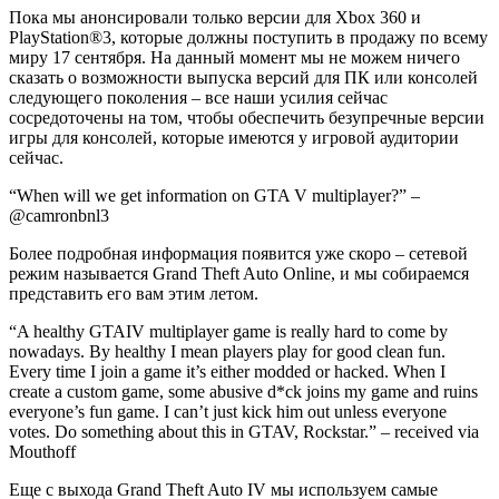
Пока мы анонсировали только версии для Xbox 360 и
PlayStation®3, которые должны поступить в продажу по всему
миру 17 сентября. На данный момент мы не можем ничего
сказать о возможности выпуска версий для ПК или консолей
следующего поколения – все наши усилия сейчас
сосредоточены на том, чтобы обеспечить безупречные версии
игры для консолей, которые имеются у игровой аудитории
сейчас.
“When will we get information on GTA V multiplayer?” –
@camronbnl3
Более подробная информация появится уже скоро – сетевой
режим называется Grand Theft Auto Online, и мы собираемся
представить его вам этим летом.
“A healthy GTAIV multiplayer game is really hard to come by
nowadays. By healthy I mean players play for good clean fun.
Every time I join a game it’s either modded or hacked. When I
create a custom game, some abusive d*ck joins my game and ruins
everyone’s fun game. I can’t just kick him out unless everyone
votes. Do something about this in GTAV, Rockstar.” – received via
Mouthoff
Еще с выхода Grand Theft Auto IV мы используем самые