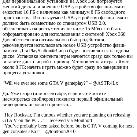
Для первоначальной установки на Xbox 360 потребуется
жесткий диск или внешнее USB-устройство флэш-памяти
емкостью 16 ГБ с наличием как минимум 8 ГБ свободного
пространства. Используемое USB-устройство флэш-памяти
должно быть совместимо со стандартом USB 2.0,
обеспечивать скорость чтения не ниже 15 Мб/сек и быть
отформатировано для использования с системой Xbox 360.
Для обеспечения оптимального быстродействия
рекомендуется использовать новое USB-устройство флэш-
памяти. Для PlayStation®3 игра будет поставляться на одном
диске. Установка контента игры начнется сразу, как только вы
вставите диск с игрой в привод. Установленная игра займет
около 8 ГБ; начать играть можно будет сразу по завершении
процесса установки.
“Will we ever see some GTA V gameplay?” – @ASTR4Lx
Да. Уже скоро (или в сентябре, если вы не хотите
насмотреться спойлеров) появится первый официальный
видеоролик игрового процесса…
“Hey Rockstar, I’m curious whether you are planning on releasing
GTA V on the PC…” – received via Mouthoff
“You’ve probably been asked before, but is GTA V coming for next
gen consoles also?” – @tomtoon2010