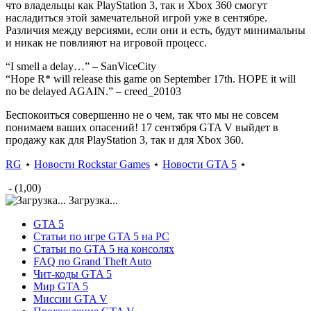
что владельцы как PlayStation 3, так и Xbox 360 смогут
насладиться этой замечательной игрой уже в сентябре.
Различия между версиями, если они и есть, будут минимальны
и никак не повлияют на игровой процесс.
“I smell a delay…” – SanViceCity
“Hope R* will release this game on September 17th. HOPE it will
no be delayed AGAIN.” – creed_20103
Беспокоиться совершенно не о чем, так что мы не совсем
понимаем ваших опасений! 17 сентября GTA V выйдет в
продажу как для PlayStation 3, так и для Xbox 360.
RG
⋆
Новости Rockstar Games
⋆
Новости GTA 5
⋆
- (1,00)
Загрузка...
GTA 5
Статьи по игре GTA 5 на PC
Статьи по GTA 5 на консолях
FAQ по Grand Theft Auto
Чит-коды GTA 5
Мир GTA 5
Миссии GTA V