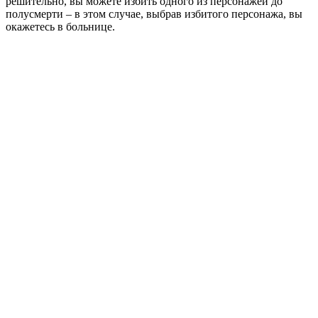
решительно, вы можете избить одного из персонажей до
полусмерти – в этом случае, выбрав избитого персонажа, вы
окажетесь в больнице.