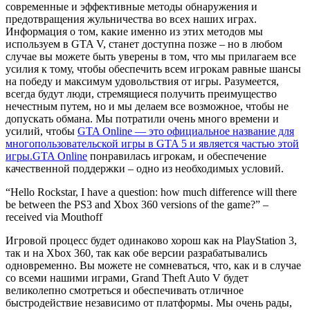
современные и эффективные методы обнаружения и
предотвращения жульничества во всех наших играх.
Информация о том, какие именно из этих методов мы
используем в GTA V, станет доступна позже – но в любом
случае вы можете быть уверены в том, что мы прилагаем все
усилия к тому, чтобы обеспечить всем игрокам равные шансы
на победу и максимум удовольствия от игры. Разумеется,
всегда будут люди, стремящиеся получить преимущество
нечестным путем, но и мы делаем все возможное, чтобы не
допускать обмана. Мы потратили очень много времени и
усилий, чтобы
GTA Online — это официальное название для
многопользовательской игры в GTA 5 и является частью этой
игры.
GTA Online
понравилась игрокам, и обеспечение
качественной поддержки – одно из необходимых условий.
“Hello Rockstar, I have a question: how much difference will there
be between the PS3 and Xbox 360 versions of the game?” –
received via Mouthoff
Игровой процесс будет одинаково хорош как на PlayStation 3,
так и на Xbox 360, так как обе версии разрабатывались
одновременно. Вы можете не сомневаться, что, как и в случае
со всеми нашими играми, Grand Theft Auto V будет
великолепно смотреться и обеспечивать отличное
быстродействие независимо от платформы. Мы очень рады,