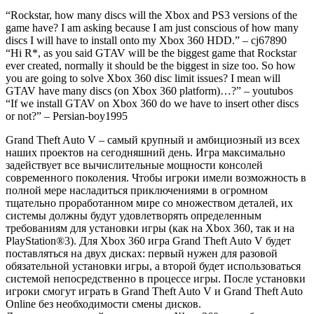
“Rockstar, how many discs will the Xbox and PS3 versions of the
game have? I am asking because I am just conscious of how many
discs I will have to install onto my Xbox 360 HDD.” – cj67890
“Hi R*, as you said GTAV will be the biggest game that Rockstar
ever created, normally it should be the biggest in size too. So how
you are going to solve Xbox 360 disc limit issues? I mean will
GTAV have many discs (on Xbox 360 platform)…?” – youtubos
“If we install GTAV on Xbox 360 do we have to insert other discs
or not?” – Persian-boy1995
Grand Theft Auto V – самый крупный и амбициозный из всех
наших проектов на сегодняшний день. Игра максимально
задействует все вычислительные мощности консолей
современного поколения. Чтобы игроки имели возможность в
полной мере насладиться приключениями в огромном
тщательно проработанном мире со множеством деталей, их
системы должны будут удовлетворять определенным
требованиям для установки игры (как на Xbox 360, так и на
PlayStation®3). Для Xbox 360 игра Grand Theft Auto V будет
поставляться на двух дисках: первый нужен для разовой
обязательной установки игры, а второй будет использоваться
системой непосредственно в процессе игры. После установки
игроки смогут играть в Grand Theft Auto V и Grand Theft Auto
Online без необходимости смены дисков.