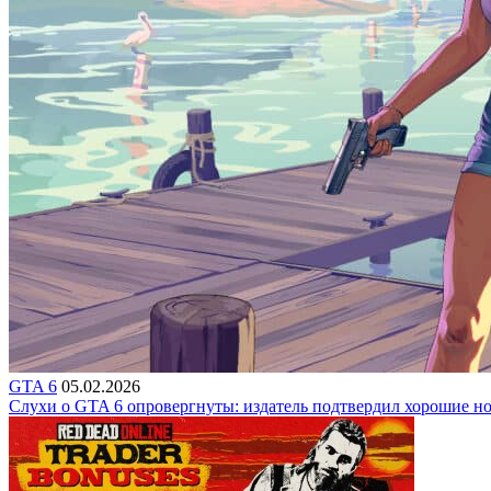
GTA 6
05.02.2026
Слухи о GTA 6 опровергнуты: издатель подтвердил хорошие н