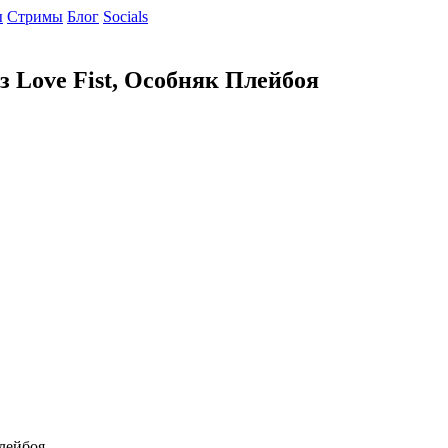
ы
Cтримы
Блог
Socials
 Love Fist, Особняк Плейбоя
Плейбоя