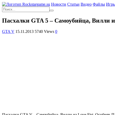
Новости
Статьи
Видео
Файлы
Игр
Пасхалки GTA 5 – Самоубийца, Вилли из
GTA V
15.11.2013
5740 Views
0
Пасхалки
GTA V
– Самоубийца, Вилли из Love Fist, Особняк 