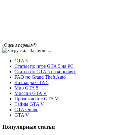
(Оцени первым!)
Загрузка...
GTA 5
Статьи по игре GTA 5 на PC
Статьи по GTA 5 на консолях
FAQ по Grand Theft Auto
Чит-коды GTA 5
Мир GTA 5
Миссии GTA V
Прохождение GTA V
Тайны GTA V
GTA Online
GTA V
Популярные статьи