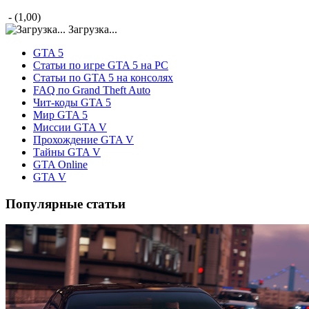
- (1,00)
Загрузка...
GTA 5
Статьи по игре GTA 5 на PC
Статьи по GTA 5 на консолях
FAQ по Grand Theft Auto
Чит-коды GTA 5
Мир GTA 5
Миссии GTA V
Прохождение GTA V
Тайны GTA V
GTA Online
GTA V
Популярные статьи