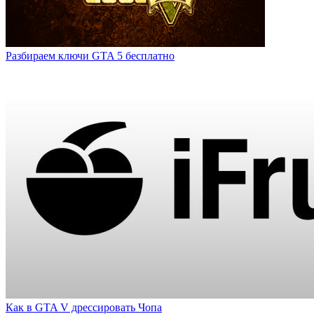
Разбираем ключи GTA 5 бесплатно
Как в GTA V дрессировать Чопа