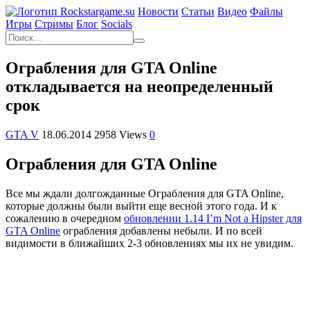
Новости
Статьи
Видео
Файлы
Игры
Cтримы
Блог
Socials
Ограбления для GTA Online
откладывается на неопределенный
срок
GTA V
18.06.2014
2958 Views
0
Ограбления для GTA Online
Все мы ждали долгожданные Ограбления для GTA Online,
которые должны были выйти еще весной этого года. И к
сожалению в очередном
обновлении 1.14 I’m Not a Hipster для
GTA Online
ограбления добавлены небыли. И по всей
видимости в ближайших 2-3 обновлениях мы их не увидим.