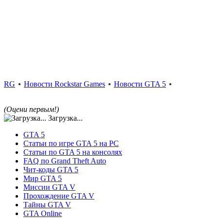
RG
⋆
Новости Rockstar Games
⋆
Новости GTA 5
⋆
(Оцени первым!)
Загрузка...
GTA 5
Статьи по игре GTA 5 на PC
Статьи по GTA 5 на консолях
FAQ по Grand Theft Auto
Чит-коды GTA 5
Мир GTA 5
Миссии GTA V
Прохождение GTA V
Тайны GTA V
GTA Online