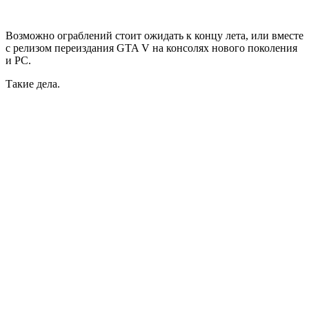
Возможно ограблений стоит ожидать к концу лета, или вместе
с релизом переиздания
GTA V
на консолях нового поколения
и PC.
Такие дела.