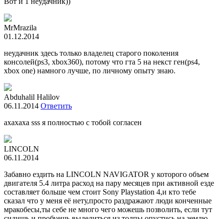
Вот и 1 неудачник))
MrMrazila
01.12.2014
неудачник здесь только владелец старого поколения
консолей(ps3, xbox360), потому что гта 5 на некст ген(ps4,
xbox one) намного лучше, по личному опыту знаю.
Abduhalil Halilov
06.11.2014
Ответить
ахахаха sss я полностью с тобой согласен
LINCOLN
06.11.2014
Забавно ездить на LINCOLN NAVIGATOR у которого объем
двигателя 5.4 литра расход на пару месяцев при активной езде
составляет больше чем стоит Sony Playstation 4,и кто тебе
сказал что у меня её нету,просто раздражают люди конченные
мракобесы,ты себе не много чего можешь позволить, если тут
сидишь и пробуешь выделиться из толпы опустись на землю