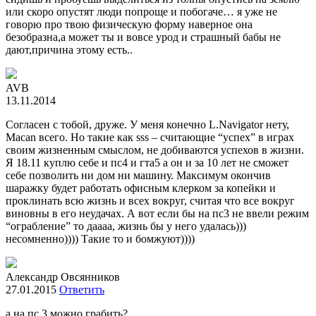
или скоро опустят люди попроще и побогаче… я уже не
говорю про твою физическую форму наверное она
безобразна,а может ты и вовсе урод и страшный бабы не
дают,причина этому есть..
AVB
13.11.2014
Согласен с тобой, друже. У меня конечно L.Navigator нету,
Macan всего. Но такие как sss – считающие “успех” в играх
своим жизненным смыслом, не добиваются успехов в жизни.
Я 18.11 куплю себе и пс4 и гта5 а он и за 10 лет не сможет
себе позволить ни дом ни машину. Максимум окончив
шаражку будет работать офисным клерком за копейки и
проклинать всю жизнь и всех вокруг, считая что все вокруг
виновны в его неудачах. А вот если бы на пс3 не ввели режим
“ограбление” то даааа, жизнь бы у него удалась)))
несомненно)))) Такие то и бомжуют))))
Александр Овсянников
27.01.2015
Ответить
а на пс 3 можно грабить?