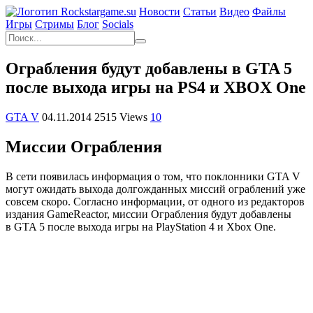
Новости
Статьи
Видео
Файлы
Игры
Cтримы
Блог
Socials
Ограбления будут добавлены в GTA 5
после выхода игры на PS4 и XBOX One
GTA V
04.11.2014
2515 Views
10
Миссии Ограбления
В сети появилась информация о том, что поклонники
GTA V
могут ожидать выхода долгожданных миссий ограблений уже
совсем скоро. Согласно информации, от одного из редакторов
издания GameReactor, миссии Ограбления будут добавлены
в
GTA 5
после выхода игры на PlayStation 4 и Xbox One.