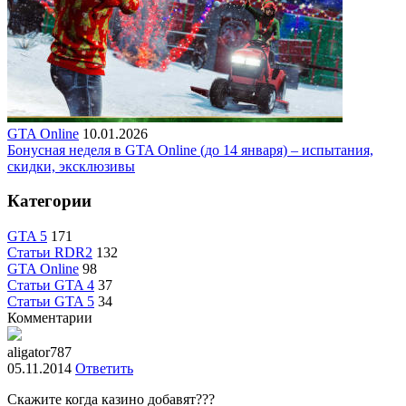
GTA Online
10.01.2026
Бонусная неделя в GTA Online (до 14 января) – испытания,
скидки, эксклюзивы
Категории
GTA 5
171
Статьи RDR2
132
GTA Online
98
Статьи GTA 4
37
Статьи GTA 5
34
Комментарии
aligator787
05.11.2014
Ответить
Скажите когда казино добавят???