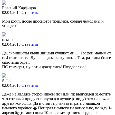
Евгений Карфидов
02.04.2015
Ответить
Мой комп, после просмотра трейлера, собрал чемоданы и
упиздел!
псман
02.04.2015
Ответить
Да, скриншоты были явными булшотами…. Графон малым от
пс4 отличается. Лучше ведьмака куплю… Там, разница более
ощютима будет.
ПС геймеры, ну вот и дождались! Поздравляю!
Stillok
02.04.2015
Ответить
Даже не являясь сторонником пс4 или пк вынужден заметить
что готовый продукт получился лучше (с виду) чем на пс4 и
других консолях. Да и стоит признать играть с мышкой
намного удобнее 🙂 Поиграл немного на консольке, но жду 14
апреля будто мне снова 10 лет, с замиранием сердца и