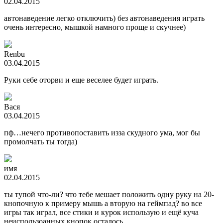
02.04.2015
автонаведение легко отключить) без автонаведения играть
очень интересно, мышкой намного проще и скучнее)
Renbu
03.04.2015
Руки себе оторви и еще веселее будет играть.
Вася
03.04.2015
пф…нечего противопоставить изза скудного ума, мог бы
промолчать ты тогда)
имя
02.04.2015
ты тупой что-ли? что тебе мешает положить одну руку на 20-
кнопочную к примеру мышь а вторую на геймпад? во все
игры так играл, все стики и курок использую и ещё куча
неиспользоанных кнопок осталось