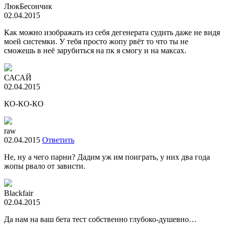
ЛюкБесончик
02.04.2015
Как можно изображать из себя дегенерата судить даже не видя
моей системки. У тебя просто жопу рвёт то что ты не
сможешь в неё зарубиться на пк я смогу и на максах.
САСАЙ
02.04.2015
КО-КО-КО
raw
02.04.2015
Ответить
Не, ну а чего парни? Дадим уж им поиграть, у них два года
жопы рвало от зависти.
Blackfair
02.04.2015
Да нам на ваш бета тест собственно глубоко-душевно…