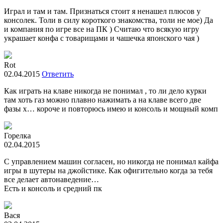
Играл и там и там. Признаться стоит я ненашел плюсов у
консолек. Толи в силу короткого знакомства, толи не мое) Да
и компания по игре все на ПК ) Считаю что всякую игру
украшает конфа с товарищами и чашечка японского чая )
Rot
02.04.2015
Ответить
Как играть на клаве никогда не понимал , то ли дело курки
там хоть газ можно плавно нажимать а на клаве всего две
фазы х… короче и повторюсь имею и консоль и мощный комп
Горелка
02.04.2015
С управлением машин согласен, но никогда не понимал кайфа
игры в шутеры на джойстике. Как офигительно когда за тебя
все делает автонаведение…
Есть и консоль и средний пк
Вася