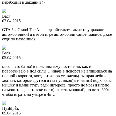
перебоями в дыхании ))
Вася
02.04.2015
GTA 5…Grand The Auto – джойстиком самое то управлять
автомобилями) а в этой игре автомобили самое главное, даже
судя по названию)
Вася
05.04.2015
мясо – это батла) в полсилы жму постоянно, как и
поворачиваю в пол силы….иначе в поворот не впишешься на
полной скорости, когда от копов уезжаешь) ты прав дебилов
хватает, которые сруться из за пустяков) я и на пс3 подключал
мышку и клавиатуру ради интереса, просто не мое) и играю
на мониторе, на телеке не то) пк есть мощный, но не за 300к,
чтобы играть на ультре в 4к…
ПузЫрЁк
05.04.2015