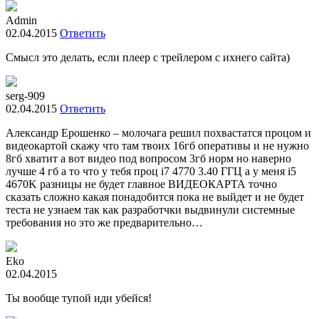
Admin
02.04.2015
Ответить
Смысл это делать, если плеер с трейлером с ихнего сайта)
serg-909
02.04.2015
Ответить
Александр Ерошенко – молочага решил похвастатся процом и
видеокартой скажу что там твоих 16гб оперативы и не нужно
8гб хватит а вот видео под вопросом 3гб норм но наверно
лучше 4 гб а то что у тебя проц i7 4770 3.40 ГГЦ а у меня i5
4670K разницы не будет главное ВИДЕОКАРТА точно
сказать сложно какая понадобится пока не выйдет и не будет
теста не узнаем так как разработчки выдвинули системные
требования но это же предварительно…
Eko
02.04.2015
Ты вообще тупой иди убейся!