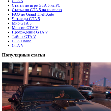
GTA 5
Статьи по игре GTA 5 на PC
Статьи по GTA 5 на консолях
FAQ по Grand Theft Auto
Чит-коды GTA 5
Мир GTA 5
Миссии GTA V
Прохождение GTA V
Тайны GTA V
GTA Online
GTA V
Популярные статьи