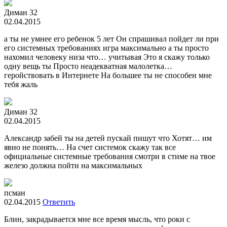
Диман 32
02.04.2015
а ты не умнее его ребенок 5 лет Он спрашивал пойдет ли при
его системных требованиях игра максимально а ты просто
нахомил человеку низа что… учитывая Это я скажу только
одну вещь ты Просто неадекватная малолетка…
геройствовать в Интернете На большее ты не способен мне
тебя жаль
Диман 32
02.04.2015
Александр забей ты на детей пускай пишут что Хотят… им
явно не понять… На счет системок скажу так все
официальные системные требования смотри в стиме на твое
железо должна пойти на максимальных
псман
02.04.2015
Ответить
Блин, закрадывается мне все время мысль, что роки с