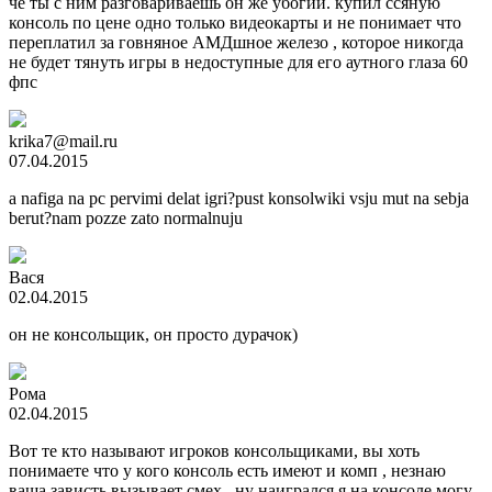
чё ты с ним разговариваешь он же убогий. купил ссяную
консоль по цене одно только видеокарты и не понимает что
переплатил за говняное АМДшное железо , которое никогда
не будет тянуть игры в недоступные для его аутного глаза 60
фпс
krika7@mail.ru
07.04.2015
a nafiga na pc pervimi delat igri?pust konsolwiki vsju mut na sebja
berut?nam pozze zato normalnuju
Вася
02.04.2015
он не консольщик, он просто дурачок)
Рома
02.04.2015
Вот те кто называют игроков консольщиками, вы хоть
понимаете что у кого консоль есть имеют и комп , незнаю
ваша зависть вызывает смех , ну наигрался я на консоле могу