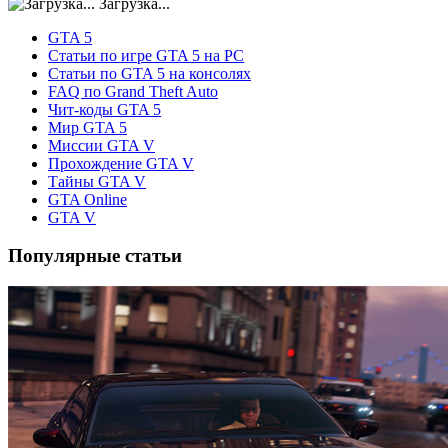
Загрузка...
GTA 5
Статьи по игре GTA 5 на PC
Статьи по GTA 5 на консолях
FAQ по Grand Theft Auto
Чит-коды GTA 5
Мир GTA 5
Миссии GTA V
Прохождение GTA V
Тайны GTA V
GTA Online
GTA V
Популярные статьи