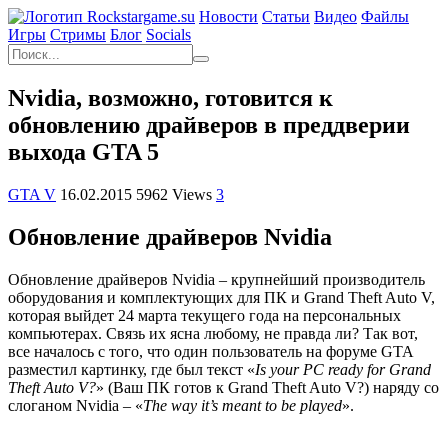
Новости
Статьи
Видео
Файлы
Игры
Cтримы
Блог
Socials
Nvidia, возможно, готовится к
обновлению драйверов в преддверии
выхода GTA 5
GTA V
16.02.2015
5962 Views
3
Обновление драйверов Nvidia
Обновление драйверов Nvidia – крупнейший производитель
оборудования и комплектующих для ПК и Grand Theft Auto V,
которая выйдет 24 марта текущего года на персональных
компьютерах. Связь их ясна любому, не правда ли? Так вот,
все началось с того, что один пользователь на форуме GTA
разместил картинку, где был текст «
Is your PC ready for Grand
Theft Auto V?
» (Ваш ПК готов к Grand Theft Auto V?) наряду со
слоганом Nvidia – «
The way it’s meant to be played
».