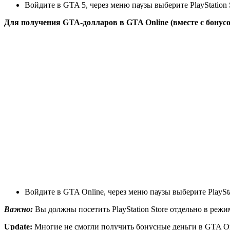
Войдите в GTA 5, через меню паузы выберите PlayStation S
Для получения GTA-долларов в GTA Online (вместе с бонусом
Войдите в GTA Online, через меню паузы выберите PlayStat
Важно:
Вы должны посетить PlayStation Store отдельно в режи
Update:
Многие не смогли получить бонусные деньги в GTA Onl