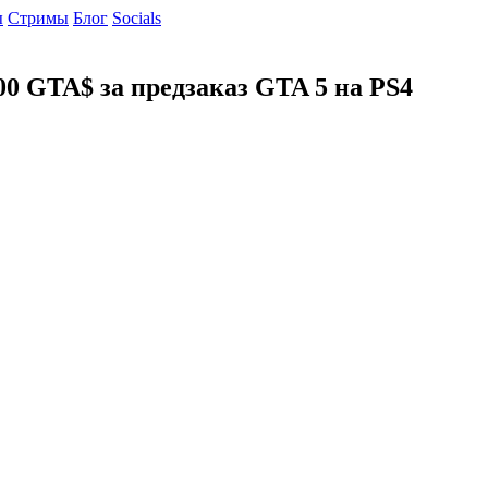
ы
Cтримы
Блог
Socials
00 GTA$ за предзаказ GTA 5 на PS4