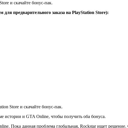
tore и скачайте бонус-пак.
 для предварительного заказа на PlayStation Store):
ion Store и скачайте бонус-пак.
ме истории и GTA Online, чтобы получить оба бонуса.
ine. Пока данная проблема глобальная, Rockstar ищет решение. 