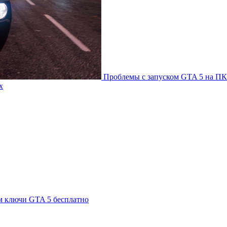
Проблемы с запуском GTA 5 на ПК
х
м ключи GTA 5 бесплатно