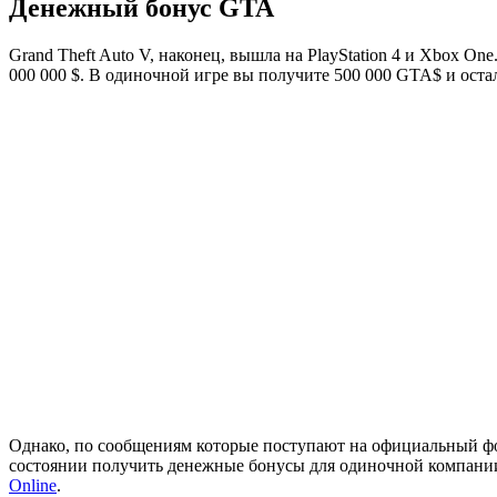
Денежный бонус GTA
Grand Theft
Auto V
, наконец, вышла
на
PlayStation
4
и
Xbox
One
000 000 $. В одиночной игре вы получите 500 000 GTA$ и оста
Однако
, по сообщениям которые
поступают
на
официальный фо
состоянии
получить денежные бонусы для одиночной компани
Online
.