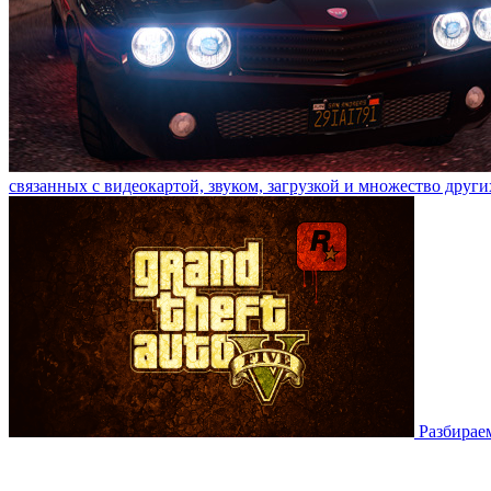
связанных с видеокартой, звуком, загрузкой и множество други
Разбирае