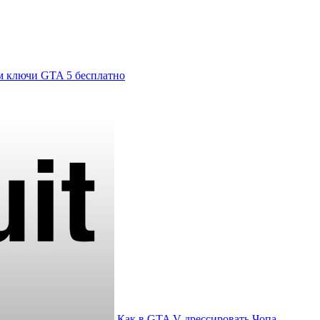
м ключи GTA 5 бесплатно
Как в GTA V дрессировать Чопа