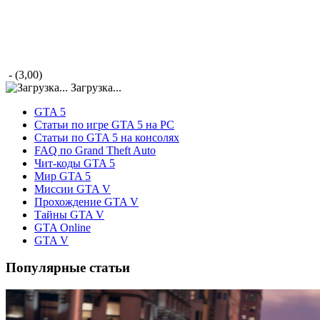
- (3,00)
Загрузка...
GTA 5
Статьи по игре GTA 5 на PC
Статьи по GTA 5 на консолях
FAQ по Grand Theft Auto
Чит-коды GTA 5
Мир GTA 5
Миссии GTA V
Прохождение GTA V
Тайны GTA V
GTA Online
GTA V
Популярные статьи