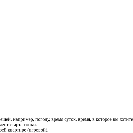
щей, например, погоду, время суток, время, в которое вы хотит
ент старта гонки.
оей квартире (игровой).