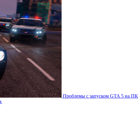
Проблемы с запуском GTA 5 на ПК
х