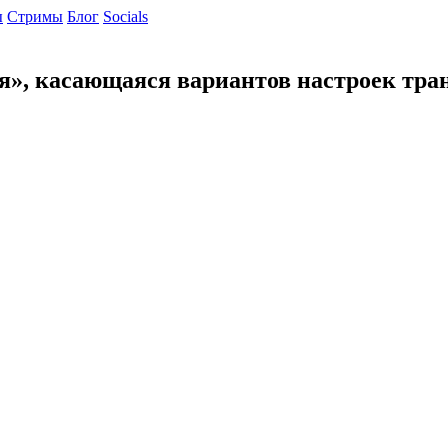
ы
Cтримы
Блог
Socials
, касающаяся вариантов настроек тран