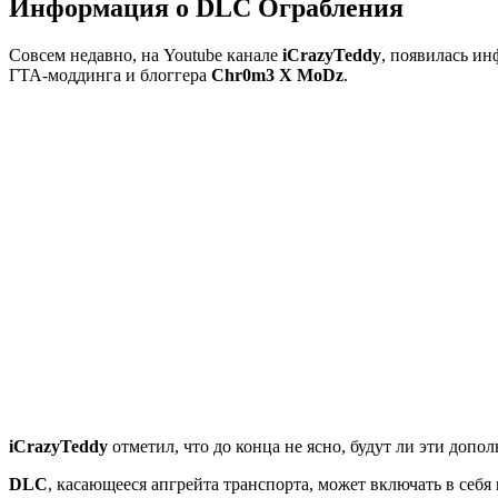
Информация о DLC Ограбления
Совсем недавно, на Youtube канале
iCrazyTeddy
, появилась ин
ГТА-моддинга и блоггера
Chr0m3 X MoDz
.
iCrazyTeddy
отметил, что до конца не ясно, будут ли эти доп
DLC
, касающееся апгрейта транспорта, может включать в себ