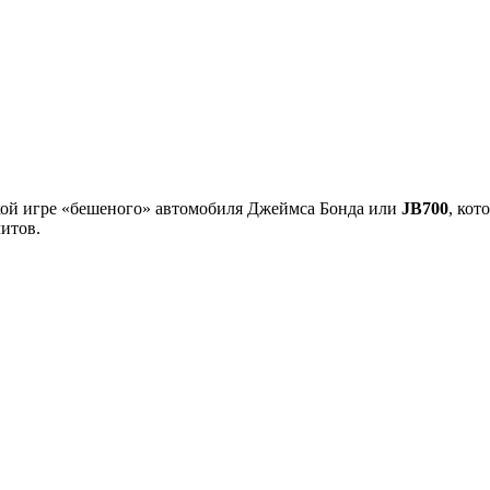
ской игре «бешеного» автомобиля Джеймса Бонда или
JB700
, кот
итов.