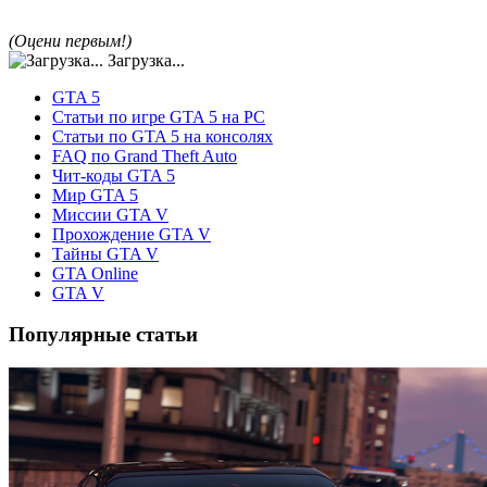
(Оцени первым!)
Загрузка...
GTA 5
Статьи по игре GTA 5 на PC
Статьи по GTA 5 на консолях
FAQ по Grand Theft Auto
Чит-коды GTA 5
Мир GTA 5
Миссии GTA V
Прохождение GTA V
Тайны GTA V
GTA Online
GTA V
Популярные статьи