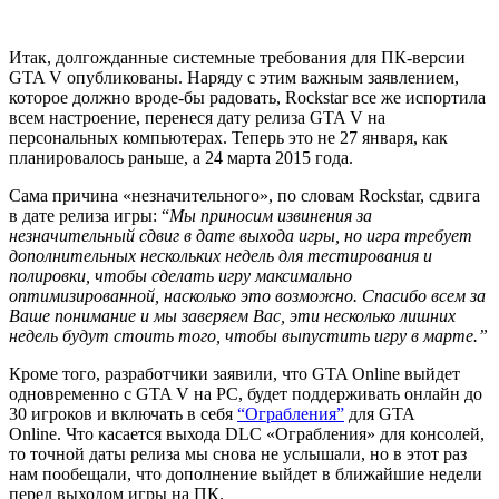
Итак, долгожданные системные требования для ПК-версии
GTA V
опубликованы. Наряду с этим важным заявлением,
которое должно вроде-бы радовать, Rockstar все же испортила
всем настроение, перенеся дату релиза GTA V на
персональных компьютерах. Теперь это не 27 января, как
планировалось раньше, а 24 марта 2015 года.
Сама причина «незначительного», по словам Rockstar, сдвига
в дате релиза игры: “
Мы приносим извинения
за
незначительный сдвиг
в
дате выхода игры, но игра требует
дополнительных нескольких недель для тестирования и
полировки, чтобы сделать игру максимально
оптимизированной, насколько это возможно. Спасибо всем за
Ваше понимание и мы заверяем Вас, эти несколько лишних
недель будут стоить того, чтобы выпустить игру в марте.”
Кроме того, разработчики заявили, что GTA Online выйдет
одновременно с GTA V на PC, будет поддерживать онлайн до
30 игроков и включать в себя
“Ограбления”
для GTA
Online. Что касается выхода DLC «Ограбления» для консолей,
то точной даты релиза мы снова не услышали, но в этот раз
нам пообещали, что дополнение выйдет в ближайшие недели
перед выходом игры на ПК.