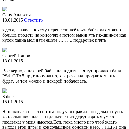
Саня Анархия
13.01.2015
Ответить
я догадываюсь почему перенесли всё из-за бабла как можно
больше продать на консолях а потом выкинуть пк-шникам как
кусок хавна мол нати ешьте………..подарочек плять
Сергей Панов
13.01.2015
Все верно, с пекарей бабла не поднять…я тут продажи бандла
PS4+GTA5 прут нормально, как раз спад продаж к марту
будет…а там можно и пекарей побаловать.
Sabers
15.01.2015
Я психовал сначала потом подумал правильно сделали пусть
консольщиков нае…. и деньги с них дерут ждать я умею
предзаказ у меня имеется.Есть пока много игр чтоб ждать
выхода этой игры и консольщиков обновой наеб… HEIST она