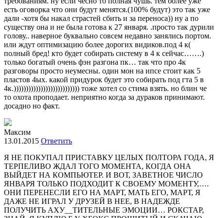
требованиям. ну если чесно то полная чушь. тем более уже
есть оговорка что они будут менятся.(100% будут) это так уже
дали -хотя бы накал страстей сбить и за переноса)) ну а по
существу она и не была готова к 27 января. .просто так дурили
голову.. наверное буквально совсем недавно занялись портом.
или ждут оптимизацию более дорогих видиков.под 4 к(
полный бред! кто будет собирать систему в 4 к сейчас…….)
только богатый очень фэн разгона пк… так что про 4к
разговоры просто неумесны. один мон на ипсе стоит как 5
пластов 4ых. какой придурок будет это собирать под гта 5 в
4к.))))))))))))))))))))))))))) тоже хотел со стима взять. но блин че
то охота проподает. неприятно когда за дураков принимают.
досадно но факт.
Максим
13.01.2015
Ответить
Я НЕ ПОКУПАЛ ПРИСТАВКУ ЦЕЛЫХ ПОЛТОРА ГОДА, Я
ТЕРПЕЛИВО ЖДАЛ ТОГО МОМЕНТА, КОГДА ОНА
ВЫЙДЕТ НА КОМПЬЮТЕР. И ВОТ, ЗАВЕТНОЕ ЧИСЛО
ЯНВАРЯ ТОЛЬКО ПОДХОДИТ К СВОЕМУ МОМЕНТУ,….
ОНИ ПЕРЕНЕСЛИ ЕГО НА МАРТ, МАТЬ ЕГО, МАРТ, Я
ДАЖЕ НЕ ИГРАЛ У ДРУЗЕЙ В НЕЕ, В НАДЕЖДЕ
ПОЛУЧИТЬ АХУ__ТИТЕЛЬНЫЕ ЭМОЦИИ… РОКСТАР,