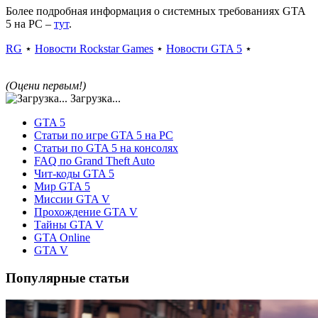
Более подробная информация о системных требованиях
GTA
5
на PC –
тут
.
RG
⋆
Новости Rockstar Games
⋆
Новости GTA 5
⋆
(Оцени первым!)
Загрузка...
GTA 5
Статьи по игре GTA 5 на PC
Статьи по GTA 5 на консолях
FAQ по Grand Theft Auto
Чит-коды GTA 5
Мир GTA 5
Миссии GTA V
Прохождение GTA V
Тайны GTA V
GTA Online
GTA V
Популярные статьи