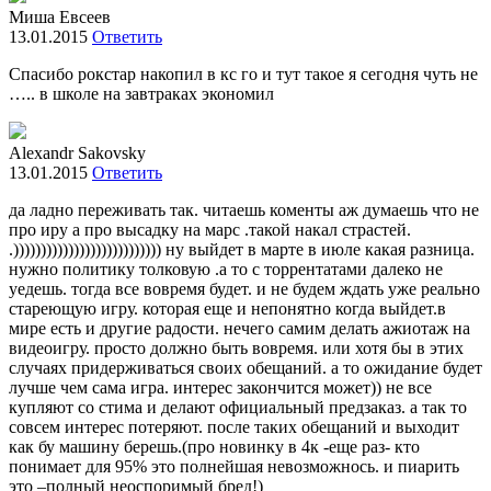
Миша Евсеев
13.01.2015
Ответить
Спасибо рокстар накопил в кс го и тут такое я сегодня чуть не
….. в школе на завтраках экономил
Alexandr Sakovsky
13.01.2015
Ответить
да ладно переживать так. читаешь коменты аж думаешь что не
про иру а про высадку на марс .такой накал страстей.
.))))))))))))))))))))))))))) ну выйдет в марте в июле какая разница.
нужно политику толковую .а то с торрентатами далеко не
уедешь. тогда все вовремя будет. и не будем ждать уже реально
стареющую игру. которая еще и непонятно когда выйдет.в
мире есть и другие радости. нечего самим делать ажиотаж на
видеоигру. просто должно быть вовремя. или хотя бы в этих
случаях придерживаться своих обещаний. а то ожидание будет
лучше чем сама игра. интерес закончится может)) не все
купляют со стима и делают официальный предзаказ. а так то
совсем интерес потеряют. после таких обещаний и выходит
как бу машину берешь.(про новинку в 4к -еще раз- кто
понимает для 95% это полнейшая невозможнось. и пиарить
это –полный неоспоримый бред!)