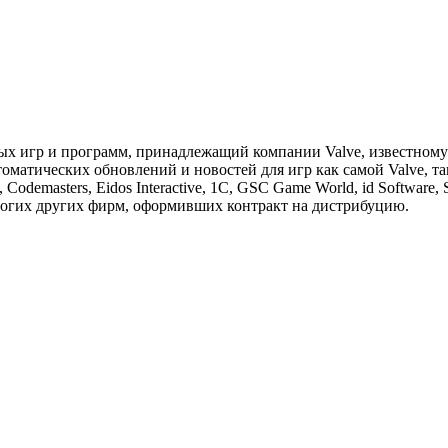
х игр и программ, принадлежащий компании Valve, известному
оматических обновлений и новостей для игр как самой Valve, та
odemasters, Eidos Interactive, 1С, GSC Game World, id Software, S
 и многих других фирм, оформивших контракт на дистрибуцию.