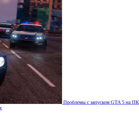
Проблемы с запуском GTA 5 на ПК
х