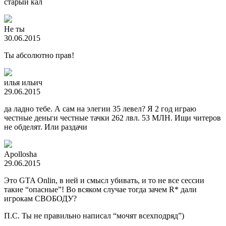
старый кал
Не ты
30.06.2015
Ты абсолютно прав!
илья ильич
29.06.2015
да ладно тебе. А сам на элегии 35 левел? Я 2 год играю
честные деньги честные тачки 262 лвл. 53 МЛН. Ищи читеров
не обделят. Или раздачи
Apollosha
29.06.2015
Это GTA Onlin, в ней и смысл убивать, и то не все сессии
такие “опасные”! Во всяком случае тогда зачем R* дали
игрокам СВОБОДУ?
П.С. Ты не правильно написал “мочят всехподряд”)