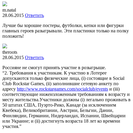
m.natal
28.06.2015
Ответить
Лучше бы хорошие постеры, футболки, кепки или фигурки
главных героев разыгрывали. Эти пластинки только на полку
положить!
theroots
28.06.2015
Ответить
Россияне не смогут принять участие в розыгрыше.
“2. Требования к участникам. К участию в Лотерее
допускаются только физические лица, (i) состоящие в Social
Club Rockstar Games, (ii) заполнившие сетевую анкету по
адресу
http://www.rockstargames.com/socialclub/events
и (iii)
соответствующие нижеизложенным требованиям к возрасту и
месту жительства.Участники должны (i) легально проживать в
50 штатах США, Пуэрто-Рико, Канаде (за исключением
Квебека), Великобритании, Австрии, Бельгии, Дании,
Финляндии, Германии, Нидерландах, Испании, Швейцарии
или Украине; и (ii) достигнуть возраста 18 лет ко времени
участия.”