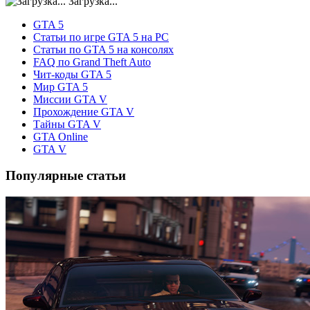
Загрузка...
GTA 5
Статьи по игре GTA 5 на PC
Статьи по GTA 5 на консолях
FAQ по Grand Theft Auto
Чит-коды GTA 5
Мир GTA 5
Миссии GTA V
Прохождение GTA V
Тайны GTA V
GTA Online
GTA V
Популярные статьи