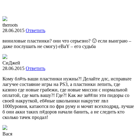
theroots
28.06.2015
Ответить
виниловые пластинки? они что серьезно? 🙂 если выиграю –
даже послушать не смогу) eBaY – его судьба
СиДжей
28.06.2015
Ответить
Кому бл#ть ваши пластинки нужны?! Делайте длс, исправьте
лагучее состаяние игры на PS3, а пластинки лепить, где
казино где новые грабежи, где новые миссии с нормальной
оплатой, где мать вашу?! Где?! Как же за##ли эти пидоры со
своей накруткой, еб#ные школьники накрутят лвл
1000уровня, катаются по фри руму и мочят всехподряд, лучше
б они акки таких п#доров начали банить, а не следить кто
сколько тачек продал!
Вася