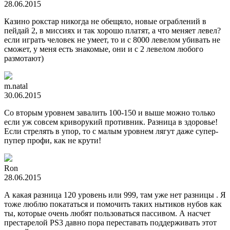
28.06.2015
Казино рокстар никогда не обещяло, новые ограблений в
пейдай 2, в миссиях и так хорошо платят, а что меняет левел?
если играть человек не умеет, то и с 8000 левелом убивать не
сможет, у меня есть знакомые, они и с 2 левелом любого
размотают)
m.natal
30.06.2015
Со вторым уровнем завалить 100-150 и выше можно только
если уж совсем криворукий противник. Разница в здоровье!
Если стрелять в упор, то с малым уровнем лягут даже супер-
пупер профи, как не крути!
Ron
28.06.2015
А какая разница 120 уровень или 999, там уже нет разницы . Я
тоже люблю покататься и помочить таких нытиков нубов как
ты, которые очень любят пользоваться пассивом. А насчет
престарелой PS3 давно пора переставать поддерживать этот