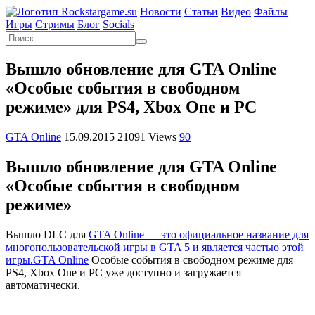
Новости
Статьи
Видео
Файлы
Игры
Cтримы
Блог
Socials
Вышло обновление для GTA Online
«Особые события в свободном
режиме» для PS4, Xbox One и PC
GTA Online
15.09.2015
21091 Views
90
Вышло обновление для GTA Online
«Особые события в свободном
режиме»
Вышло DLC для
GTA Online — это официальное название для
многопользовательской игры в GTA 5 и является частью этой
игры.GTA Online
Особые события в свободном режиме для
PS4, Xbox One и PC уже доступно и загружается
автоматически.