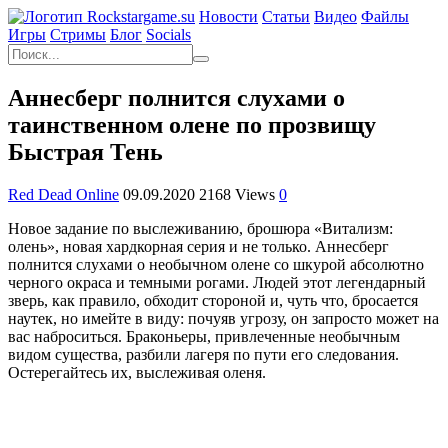
Новости
Статьи
Видео
Файлы
Игры
Cтримы
Блог
Socials
Аннесберг полнится слухами о
таинственном олене по прозвищу
Быстрая Тень
Red Dead Online
09.09.2020
2168 Views
0
Новое задание по выслеживанию, брошюра «Витализм:
олень», новая хардкорная серия и не только. Аннесберг
полнится слухами о необычном олене со шкурой абсолютно
черного окраса и темными рогами. Людей этот легендарный
зверь, как правило, обходит стороной и, чуть что, бросается
наутек, но имейте в виду: почуяв угрозу, он запросто может на
вас наброситься. Браконьеры, привлеченные необычным
видом существа, разбили лагеря по пути его следования.
Остерегайтесь их, выслеживая оленя.