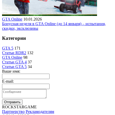
GTA Online
10.01.2026
Бонусная неделя в GTA Online (до 14 января) – испытания,
скидки, эксклюзивы
Категории
GTA 5
171
Статьи RDR2
132
GTA Online
98
Статьи GTA 4
37
Статьи GTA 5
34
Ваше имя:
E-mail:
Отправить
R
OCKSTAR
G
AME
Партнерство
Рекламодателям