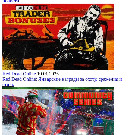
новости
Red Dead Online
10.01.2026
Red Dead Online: Январские награды за охоту, сражения и
стиль