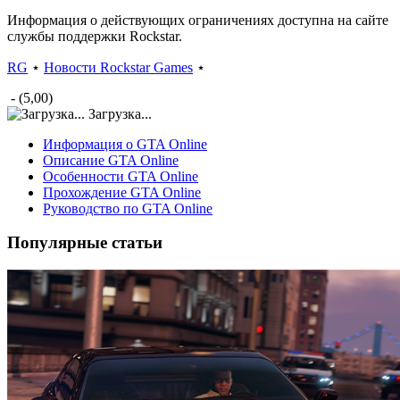
Информация о действующих ограничениях доступна на сайте
службы поддержки Rockstar.
RG
⋆
Новости Rockstar Games
⋆
- (5,00)
Загрузка...
Информация о GTA Online
Описание GTA Online
Особенности GTA Online
Прохождение GTA Online
Руководство по GTA Online
Популярные статьи