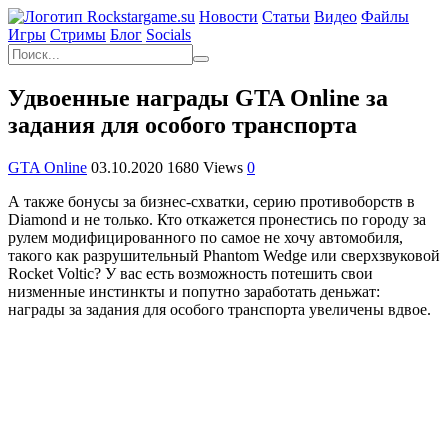
Новости
Статьи
Видео
Файлы
Игры
Cтримы
Блог
Socials
Удвоенные награды GTA Online за
задания для особого транспорта
GTA Online
03.10.2020
1680 Views
0
А также бонусы за бизнес-схватки, серию противоборств в
Diamond и не только. Кто откажется пронестись по городу за
рулем модифицированного по самое не хочу автомобиля,
такого как разрушительный Phantom Wedge или сверхзвуковой
Rocket Voltic? У вас есть возможность потешить свои
низменные инстинкты и попутно заработать деньжат:
награды за задания для особого транспорта увеличены вдвое.