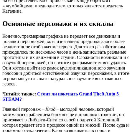
на его приятелей. Босс приказывает Клоду бороться с
колумбийцами, предводителем которых является предатель
Каталина.
Основные персонажи и их скиллы
Конечно, трехмерная графика не передает все движения и
повадки персонажей, хотя изначально предполагалось более
реалистичное отображение героев. Для этого разработчикам
приходилось по несколько часов в день записывать реальные
прототипы и их движения в студии. Сложности возникали и с
озвучкой персонажей, но в итоге программистам все удалось.
Они хотели выйти из рамок мультипликационного звучания
голосов и добиться естественной озвучки персонажей, в итоге
игроки могут слышать натуральное звучание всех главных
героев.
Читайте также:
Стоит ли покупать Grand Theft Auto 5
STEAM?
Главный персонаж –
Клод
– молодой человек, который
занимался ограблением банков еще в прошлом столетии, он
приезжает в Либерти-Сити со своей подругой Каталиной,
которая предает его в процессе одной из миссий. После суда и
тюремного заключения, Клод возвращается в город и