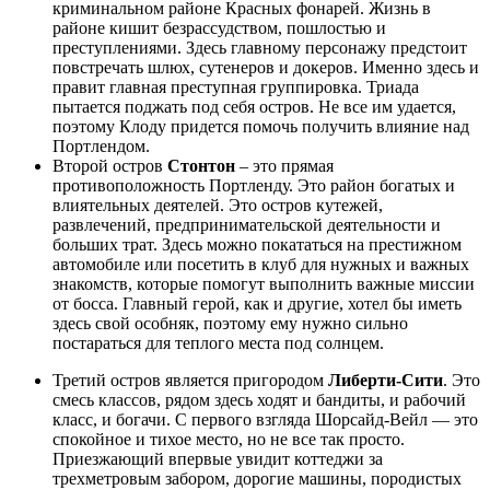
криминальном районе Красных фонарей. Жизнь в
районе кишит безрассудством, пошлостью и
преступлениями. Здесь главному персонажу предстоит
повстречать шлюх, сутенеров и докеров. Именно здесь и
правит главная преступная группировка. Триада
пытается поджать под себя остров. Не все им удается,
поэтому Клоду придется помочь получить влияние над
Портлендом.
Второй остров
Стонтон
– это прямая
противоположность Портленду. Это район богатых и
влиятельных деятелей. Это остров кутежей,
развлечений, предпринимательской деятельности и
больших трат. Здесь можно покататься на престижном
автомобиле или посетить в клуб для нужных и важных
знакомств, которые помогут выполнить важные миссии
от босса. Главный герой, как и другие, хотел бы иметь
здесь свой особняк, поэтому ему нужно сильно
постараться для теплого места под солнцем.
Третий остров является пригородом
Либерти-Сити
. Это
смесь классов, рядом здесь ходят и бандиты, и рабочий
класс, и богачи. С первого взгляда Шорсайд-Вейл — это
спокойное и тихое место, но не все так просто.
Приезжающий впервые увидит коттеджи за
трехметровым забором, дорогие машины, породистых