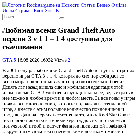
Новости
Статьи
Видео
Файлы
Игры
Cтримы
Блог
Socials
Любимая всеми Grand Theft Auto
версии 3 v 1 1 – 1 4 доступны для
скачивания
GTA 5
16.08.2020
16932 Views
2
В 2001 году разработчики Grand Theft Auto выпустили третью
версию игры GTA 3 v 1 4, которая до сих пор собирает со
всего мира поклонников жанра приключенческий боевик.
Девять лет назад вышла еще и мобильная адаптация этой
игры, сделав GTA 3 удобнее и функциональнее, ведь играть в
нее можно в любое время и в любом месте. За все годы у игры
появилось много клонов, которые подражали легендарной
игре, а вместе с этим большое количество поклонников и
продаж. Данная версия несмотря на то, что у RockStar Game
постоянно появляются новые версии, до сих пор является
популярной игрой и радует фанатов прекрасной графикой,
закрученным сюжетом и несколькими десятками миссий.