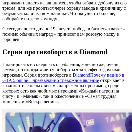
игроками напасть на авианосец, чтобы забрать добычу из его
трюма, или же пробиться через охрану завода к хранилищу с
безумным количеством налички. Чтобы унести больше,
собирайте на дело команду.
С сегодняшнего дня по 19 августа победа в бизнес-схватке –
помимо обычных наград – принесет вам розовую маску в
горошек.
Серия противоборств в Diamond
Планировать и совершать ограбления, конечно же, очень
весело, но иногда хочется побороться за трофеи с другими
игроками. Серия противоборств в
Diamond
Почему казино в
GTA 5 online – чрезвычайно тревожное явление
открывает в
казино-отеле целых восемь напряженных режимов, среди
которых есть как любимые игроками «Каждый патрон на
счету» и «Маньяк», так и ожесточенные «Самая трудная
мишень» и «Воскрешение».