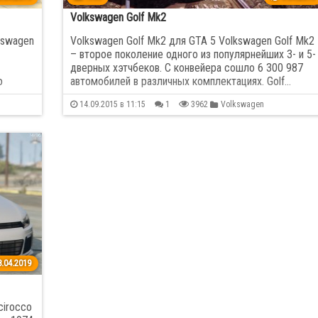
da
87
Hummer
9
Volkswagen Golf Mk2
lkswagen
Volkswagen Golf Mk2 для GTA 5 Volkswagen Golf Mk2
ty
11
Jaguar
31
– второе поколение одного из популярнейших 3- и 5-
дверных хэтчбеков. С конвейера сошло 6 300 987
о
автомобилей в различных комплектациях. Golf…
orth
1
Kia
24
14.09.2015 в 11:15
1
3962
Volkswagen
orghini
78
Land Rover
25
s
11
Maserati
22
ren
30
Mercedes Benz
254
bishi
45
Nissan
151
ni Zonda
13
Peugeot
57
.04.2019
che
81
Range Rover
28
cirocco