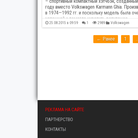
– спортивный компактный хэтчбэк, созданный
Renault
94
Roll
году вместо Volkswagen Karmann Ghia. Произ
в 1974—1992 гг. и поскольку модель была оч
успешной и помогла укрепить репутацию…
Seat
6
Shel
25.08.2015 в 09:59
1
2989
Volkswagen
Subaru
38
Tesl
← Ранее
1
Volkswagen
193
Volv
Мотоциклы
364
Разн
РЕКЛАМА НА САЙТЕ
ПАРТНЕРСТВО
КОНТАКТЫ