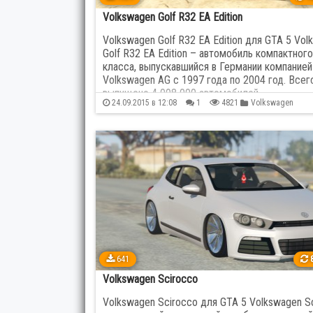
GMC
4
Hon
Volkswagen Golf R32 EA Edition
Volkswagen Golf R32 EA Edition для GTA 5 Vo
Hyundai
45
Infini
Golf R32 EA Edition – автомобиль компактного
класса, выпускавшийся в Германии компанией
Volkswagen AG с 1997 года по 2004 год. Всег
Jeep
40
Kenw
выпущено 4 098 000 автомобилей….
24.09.2015 в 12:08
1
4821
Volkswagen
Koenigsegg
7
Lamb
Lexus
39
Lotu
Mazda
68
McLa
Mini
4
Mitsu
Opel
23
Paga
641
8
Volkswagen Scirocco
Pontiac
1
Pors
Volkswagen Scirocco для GTA 5 Volkswagen S