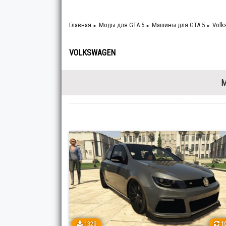
Главная
Моды для GTA 5
Машины для GTA 5
Volk
►
►
►
VOLKSWAGEN
Acura
6
Alfa
Audi
125
Bent
Bugatti
18
Cadil
Chrysler
8
Citro
Ferrari
106
Fiat
5
1329
10