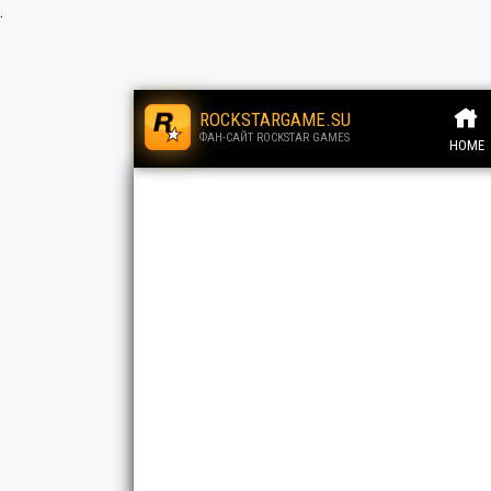
.
ROCKSTARGAME.SU
ФАН-САЙТ ROCKSTAR GAMES
HOME
.