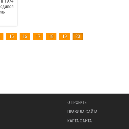
 в 1974
s-Royce
12
SAAB
1
водился
ень
by
1
Skoda
25
a
5
Toyota
159
…
15
16
17
18
19
20
o
51
Военная техника
139
ые машины
808
Русские
103
О ПРОЕКТЕ
ПРАВИЛА САЙТА
КАРТА САЙТА