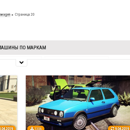
swagen
Страница 20
►
МАШИНЫ ПО МАРКАМ
 Romeo
26
Aston Martin
38
ley
25
BMW
241
lac
29
Chevrolet
252
en
24
Dodge
92
1
Ford
255
.04.2019
1306
9.04.2019