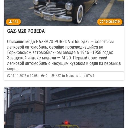
Pontiac
1
125
10.06.2019
Porsche
81
GAZ-M20 POBEDA
Range Rover
28
Описание мода GAZ-M20 POBEDA «Победа» — советский
легковой автомобиль, серийно производившийся на
Renault
94
Горьковском автомобильном заводе в 1946—1958 годах.
Заводской индекс модели — М-20. Первый советский
легковой автомобиль с несущим кузовом и один из первых в
Rolls-Royce
12
мире…
15.11.2017 в 10:08
0
427
Машины для GTA 5
SAAB
1
Seat
6
Shelby
1
Skoda
25