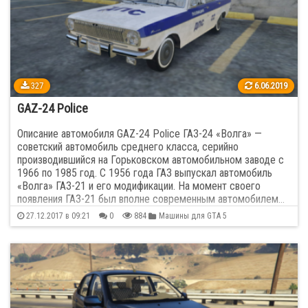
Audi
125
Bentley
25
BMW
241
327
6.06.2019
GAZ-24 Police
Bugatti
18
Описание автомобиля GAZ-24 Police ГАЗ-24 «Волга» —
советский автомобиль среднего класса, серийно
Cadillac
29
производившийся на Горьковском автомобильном заводе с
1966 по 1985 год. С 1956 года ГАЗ выпускал автомобиль
«Волга» ГАЗ-21 и его модификации. На момент своего
Chevrolet
252
появления ГАЗ-21 был вполне современным автомобилем…
27.12.2017 в 09:21
0
884
Машины для GTA 5
Chrysler
8
Citroen
24
Dodge
92