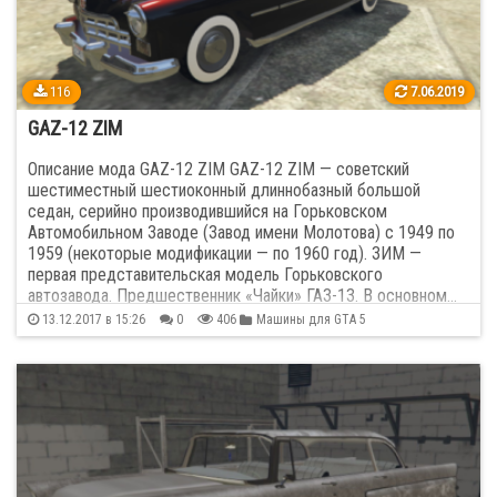
Jeep
40
Kenworth
1
116
7.06.2019
GAZ-12 ZIM
Kia
24
Описание мода GAZ-12 ZIM GAZ-12 ZIM — советский
шестиместный шестиоконный длиннобазный большой
Koenigsegg
7
седан, серийно производившийся на Горьковском
Автомобильном Заводе (Завод имени Молотова) с 1949 по
Lamborghini
78
1959 (некоторые модификации — по 1960 год). ЗИМ —
первая представительская модель Горьковского
автозавода. Предшественник «Чайки» ГАЗ-13. В основном…
Land Rover
25
13.12.2017 в 15:26
0
406
Машины для GTA 5
Lexus
39
Lotus
11
Maserati
22