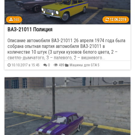
Subaru
38
165
12.06.2019
Tesla
5
ВАЗ-21011 Полиция
Toyota
159
Описание автомобиля ВАЗ-21011 26 апреля 1974 года была
собрана опытная партия автомобиля ВАЗ-21011 в
количестве 10 штук (3 штуки кузовов белого цвета, 2 –
Volkswagen
193
светло-дымчатого, 3 – палевого, 2 – вишневого…
10.10.2017 в 15:45
0
489
Машины для GTA 5
Volvo
51
Военная техника
139
Мотоциклы
364
Разные машины
808
Русские
103