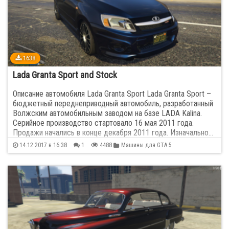
Ferrari
106
Fiat
51
1638
Ford
255
Lada Granta Sport and Stock
GMC
4
Описание автомобиля Lada Granta Sport Lada Granta Sport –
бюджетный переднеприводный автомобиль, разработанный
Волжским автомобильным заводом на базе LADA Kalina.
Honda
87
Серийное производство стартовало 16 мая 2011 года.
Продажи начались в конце декабря 2011 года. Изначально…
Hummer
9
14.12.2017 в 16:38
1
4488
Машины для GTA 5
Hyundai
45
Infinity
11
Jaguar
31