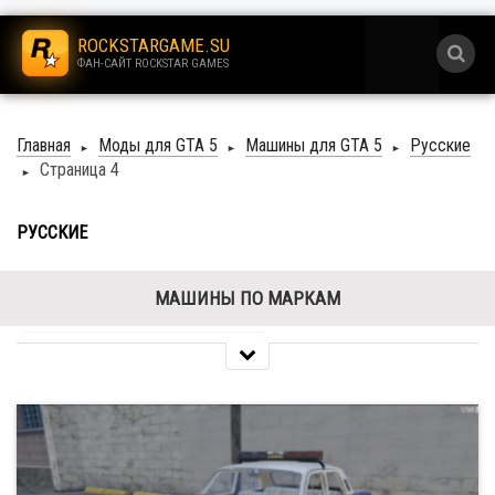
.
ROCKSTARGAME.SU
ФАН-САЙТ ROCKSTAR GAMES
.
Главная
Моды для GTA 5
Машины для GTA 5
Русские
►
►
►
Страница 4
►
РУССКИЕ
МАШИНЫ ПО МАРКАМ
Acura
6
Alfa Romeo
26
Aston Martin
38