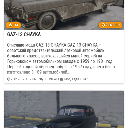
Mazda
68
McLaren
30
114
7.06.2019
GAZ-13 CHAYKA
Mercedes Benz
254
Описание мода GAZ-13 CHAYKA GAZ-13 CHAYKA –
советский представительский легковой автомобиль
Mini
4
большого класса, выпускавшийся малой серией на
Горьковском автомобильном заводе c 1959 по 1981 год.
Mitsubishi
45
Первый ходовой образец собран в 1957 году; всего было
изготовлено 3 189 автомобилей…
Nissan
151
7.12.2017 в 12:06
0
411
Моды для GTA 5
Opel
23
Pagani Zonda
13
Peugeot
57