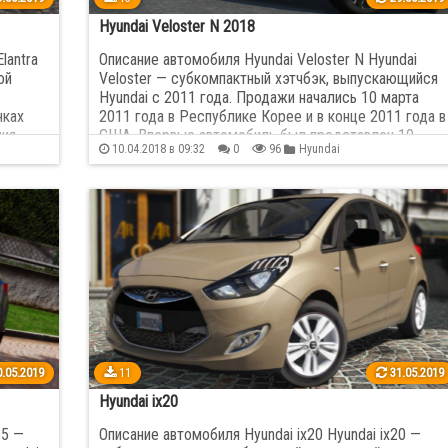
Hyundai Veloster N 2018
lantra
Описание автомобиля Hyundai Veloster N Hyundai
ой
Veloster — субкомпактный хэтчбэк, выпускающийся
Hyundai с 2011 года. Продажи начались 10 марта
нках
2011 года в Республике Корее и в конце 2011 года в
чия
США. Впервые автомобиль был представлен 10
10.04.2018 в 09:32
0
96
Hyundai
января 2011 года…
ачений,
.05.2019
11
31.05.2019
Hyundai ix20
35 —
Описание автомобиля Hyundai ix20 Hyundai ix20 —