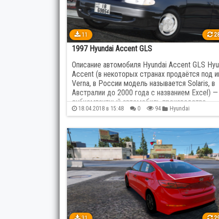
Mini
4
Mitsu
Opel
23
Paga
11
28
1997 Hyundai Accent GLS
Pontiac
1
Pors
Описание автомобиля Hyundai Accent GLS Hyu
Accent (в некоторых странах продаётся под 
Renault
94
Roll
Verna, в России модель называется Solaris, в
Австралии до 2000 года с названием Excel) —
субкомпактный автомобиль производства…
Seat
6
Shel
18.04.2018 в 15:48
0
94
Hyundai
Subaru
38
Tesl
Volkswagen
193
Volv
Мотоциклы
364
Разн
31
29