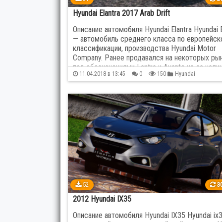
Hyundai Elantra 2017 Arab Drift
Описание автомобиля Hyundai Elantra Hyundai E
— автомобиль среднего класса по европейск
классификации, производства Hyundai Motor
Company. Ранее продавался на некоторых ры
под обозначениями Lantra и Avante из-за нали
11.04.2018 в 13:45
0
150
Hyundai
претензий к названию Elantra со стороны
правообладателей созвучных торговых обозн
…
52
30
2012 Hyundai IX35
Описание автомобиля Hyundai IX35 Hyundai ix