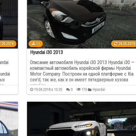
lac
29
Chevrolet
252
en
24
Dodge
92
1
Ford
255
.05.2019
34
28.05.2019
da
87
Hummer
9
Hyundai i30 2013
undai
Описание автомобиля Hyundai i30 2013 Hyundai i30 —
ty
11
Jaguar
31
компактный автомобиль корейской фирмы Hyundai
undai
Motor Company. Построен на одной платформе с Kia
рых
cee’d, так же, как и он имеет пятидверные кузова
orth
1
Kia
24
за
хэтчбэк…
19.04.2018 в 13:25
0
176
Hyundai
оны
orghini
78
Land Rover
25
s
11
Maserati
22
ren
30
Mercedes Benz
254