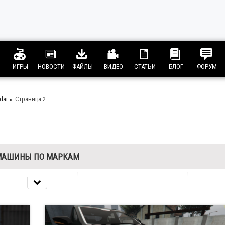
ИГРЫ
НОВОСТИ
ФАЙЛЫ
ВИДЕО
СТАТЬИ
БЛОГ
ФОРУМ
dai
Страница 2
►
МАШИНЫ ПО МАРКАМ
 Romeo
26
Aston Martin
38
ley
25
BMW
241