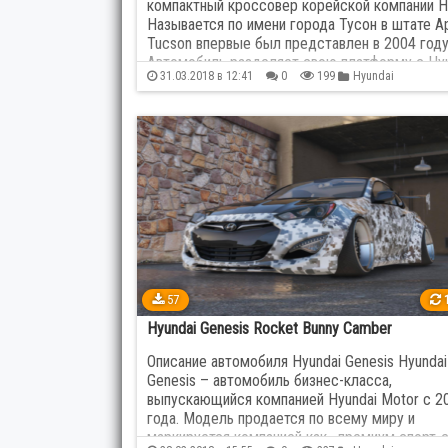
компактный кроссовер корейской компании Hy
Называется по имени города Тусон в штате А
Tucson впервые был представлен в 2004 году
Автомобиль разделяет свою платформу с Hyu
31.03.2018 в 12:41
0
199
Hyundai
Elantra и Kia Sportage. В 2010 году был…
57
1
Hyundai Genesis Rocket Bunny Camber
Описание автомобиля Hyundai Genesis Hyundai
Genesis – автомобиль бизнес-класса,
выпускающийся компанией Hyundai Motor с 2
года. Модель продается по всему миру и
маркируется компанией как «премиум спорт-с