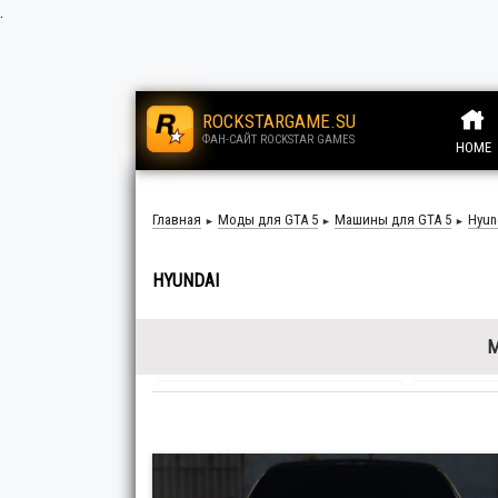
.
ROCKSTARGAME.SU
ФАН-САЙТ ROCKSTAR GAMES
HOME
.
Главная
Моды для GTA 5
Машины для GTA 5
Hyun
►
►
►
HYUNDAI
Acura
6
Alfa
Audi
125
Bent