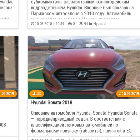
undai.
субкомпактвэн, разработанный южнокорейским
ризона.
подразделением Hyundai. Впервые был показан на
.
Парижском автосалоне в 2010 году. Автомобиль
ndai
выпускается на заводе в Чехии и продается
10.03.2018 в 10:39
0
94
Hyundai
исключительно в странах Европы. Автомобиль занял
в…
.06.2019
33
5.06.2019
Hyundai Sonata 2018
Описание автомобиля Hyundai Sonata Hyundai Sonata
— переднеприводный седан. В соответствии с
008
классификацией легковых автомобилей по
формальному признаку (габариты), принятой в ЕС,
едан».
автомобиль принадлежит к сегменту E — «Executive