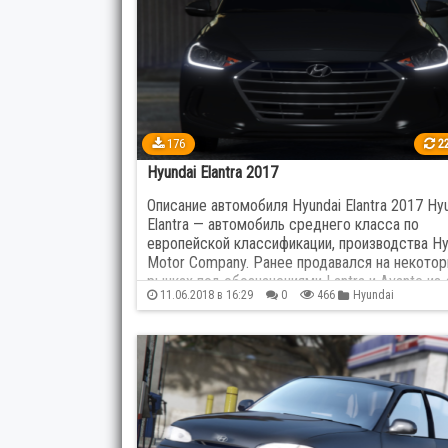
Bugatti
18
Cadil
Chrysler
8
Citro
Ferrari
106
Fiat
5
176
22
GMC
4
Hon
Hyundai Elantra 2017
Описание автомобиля Hyundai Elantra 2017 Hy
Hyundai
45
Infini
Elantra — автомобиль среднего класса по
европейской классификации, производства Hy
Motor Company. Ранее продавался на некото
Jeep
40
Kenw
рынках под обозначениями Lantra и Avante из-
11.06.2018 в 16:29
0
466
Hyundai
наличия претензий к названию Elantra со стор
Koenigsegg
7
Lamb
правообладателей созвучных торговых…
Lexus
39
Lotu
Mazda
68
McLa