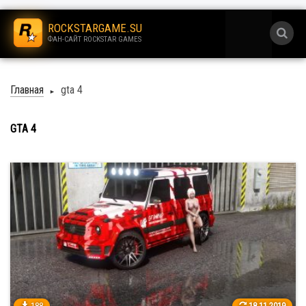
.
ROCKSTARGAME.SU
ФАН-САЙТ ROCKSTAR GAMES
.
Главная
gta 4
►
GTA 4
188
18.11.2019