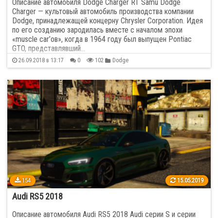
Описание автомобиля Dodge Charger RT Samu Dodge
Charger — культовый автомобиль производства компании
Dodge, принадлежащей концерну Chrysler Corporation. Идея
по его созданию зародилась вместе с началом эпохи
«muscle car’ов», когда в 1964 году был выпущен Pontiac
GTO, представлявший…
26.09.2018 в 13:17
0
102
Dodge
154
15.05.2019
Audi RS5 2018
Описание автомобиля Audi RS5 2018 Audi серии S и серии