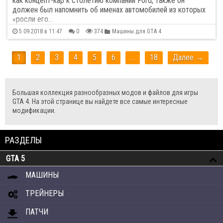
как концепт-кар к столетию компании Ford, также он
должен был напомнить об именах автомобилей из которых
«росли его…
5.09.2018 в 11:47
0
374
Машины для GTA 4
1
2
3
4
5
6
…
18
Далее →
Большая коллекция разнообразных модов и файлов для игры
GTA 4. На этой странице вы найдете все самые интересные
модификации.
РАЗДЕЛЫ
GTA 5
МАШИНЫ
ТРЕЙНЕРЫ
ПАТЧИ