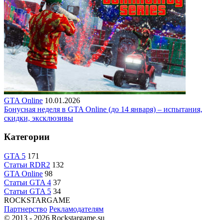
GTA Online
10.01.2026
Бонусная неделя в GTA Online (до 14 января) – испытания,
скидки, эксклюзивы
Категории
GTA 5
171
Статьи RDR2
132
GTA Online
98
Статьи GTA 4
37
Статьи GTA 5
34
R
OCKSTAR
G
AME
Партнерство
Рекламодателям
© 2013 - 2026
Rockstargame.su