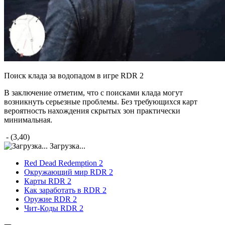
Поиск клада за водопадом в игре RDR 2
В заключение отметим, что с поисками клада могут
возникнуть серьезные проблемы. Без требующихся карт
вероятность нахождения скрытых зон практически
минимальная.
- (3,40)
Загрузка...
Red Dead Redemption 2
Окружающий мир RDR 2
Карты RDR 2
Как заработать в RDR 2
Оружие RDR 2
Чит-Коды RDR 2