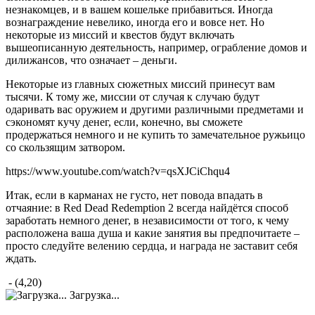
незнакомцев, и в вашем кошельке прибавиться. Иногда
вознаграждение невелико, иногда его и вовсе нет. Но
некоторые из миссий и квестов будут включать
вышеописанную деятельность, например, ограбление домов и
дилижансов, что означает – деньги.
Некоторые из главных сюжетных миссий принесут вам
тысячи. К тому же, миссии от случая к случаю будут
одаривать вас оружием и другими различными предметами и
сэкономят кучу денег, если, конечно, вы сможете
продержаться немного и не купить то замечательное ружьицо
со скользящим затвором.
https://www.youtube.com/watch?v=qsXJCiChqu4
Итак, если в карманах не густо, нет повода впадать в
отчаяние: в Red Dead Redemption 2 всегда найдётся способ
заработать немного денег, в независимости от того, к чему
расположена ваша душа и какие занятия вы предпочитаете –
просто следуйте велению сердца, и награда не заставит себя
ждать.
- (4,20)
Загрузка...