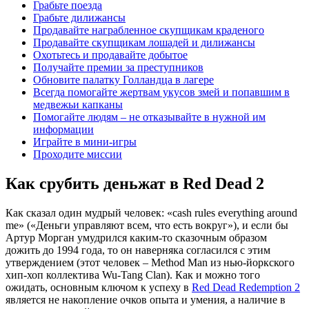
Грабьте поезда
Грабьте дилижансы
Продавайте награбленное скупщикам краденого
Продавайте скупщикам лошадей и дилижансы
Охотьтесь и продавайте добытое
Получайте премии за преступников
Обновите палатку Голландца в лагере
Всегда помогайте жертвам укусов змей и попавшим в
медвежьи капканы
Помогайте людям – не отказывайте в нужной им
информации
Играйте в мини-игры
Проходите миссии
Как срубить деньжат в Red Dead 2
Как сказал один мудрый человек: «cash rules everything around
me» («Деньги управляют всем, что есть вокруг»), и если бы
Артур Морган умудрился каким-то сказочным образом
дожить до 1994 года, то он наверняка согласился с этим
утверждением (этот человек – Method Man из нью-йоркского
хип-хоп коллектива Wu-Tang Clan). Как и можно того
ожидать, основным ключом к успеху в
Red Dead Redemption 2
является не накопление очков опыта и умения, а наличие в