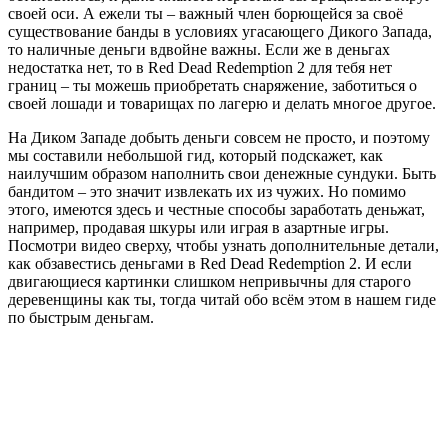
своей оси. А ежели ты – важный член борющейся за своё
существование банды в условиях угасающего Дикого Запада,
то наличные деньги вдвойне важны. Если же в деньгах
недостатка нет, то в Red Dead Redemption 2 для тебя нет
границ – ты можешь приобретать снаряжение, заботиться о
своей лошади и товарищах по лагерю и делать многое другое.
На Диком Западе добыть деньги совсем не просто, и поэтому
мы составили небольшой гид, который подскажет, как
наилучшим образом наполнить свои денежные сундуки. Быть
бандитом – это значит извлекать их из чужих. Но помимо
этого, имеются здесь и честные способы заработать деньжат,
например, продавая шкуры или играя в азартные игры.
Посмотри видео сверху, чтобы узнать дополнительные детали,
как обзавестись деньгами в Red Dead Redemption 2. И если
двигающиеся картинки слишком непривычны для старого
деревенщины как ты, тогда читай обо всём этом в нашем гиде
по быстрым деньгам.