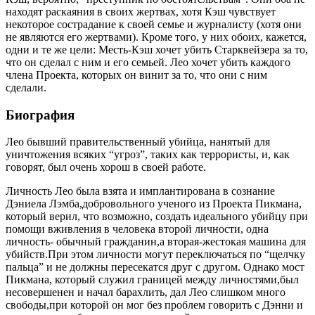
находят раскаяния в своих жертвах, хотя Кэш чувствует
некоторое сострадание к своей семье и журналисту (хотя они
не являются его жертвами). Кроме того, у них обоих, кажется,
одни и те же цели: Месть-Кэш хочет убить Старквейзера за то,
что он сделал с ним и его семьей. Лео хочет убить каждого
члена Проекта, которых он винит за то, что они с ним
сделали.
Биография
Лео бывший правительственный убийца, нанятый для
уничтожения всяких “угроз”, таких как террористы, и, как
говорят, был очень хорош в своей работе.
Личность Лео была взята и имплантирована в сознание
Дэниела Лэмба,добровольного ученого из Проекта Пикмана,
который верил, что возможно, создать идеального убийцу при
помощи вживления в человека второй личности, одна
личность- обычный гражданин,а вторая-жестокая машина для
убийств.При этом личности могут переключаться по “щелчку
пальца” и не должны пересекатся друг с другом. Однако мост
Пикмана, который служил границей между личностями,был
несовершенен и начал барахлить, дал Лео слишком много
свободы,при которой он мог без проблем говорить с Дэнни и