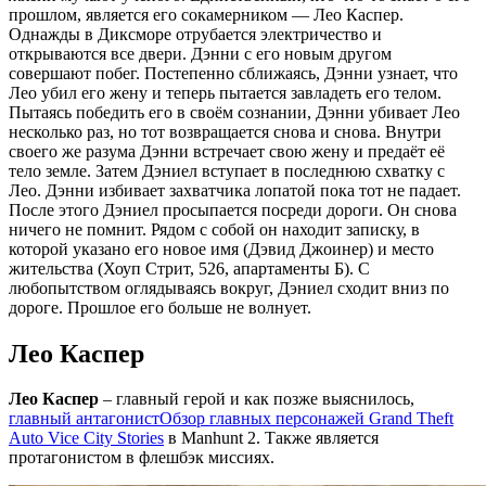
прошлом, является его сокамерником — Лео Каспер.
Однажды в Диксморе отрубается электричество и
открываются все двери. Дэнни с его новым другом
совершают побег. Постепенно сближаясь, Дэнни узнает, что
Лео убил его жену и теперь пытается завладеть его телом.
Пытаясь победить его в своём сознании, Дэнни убивает Лео
несколько раз, но тот возвращается снова и снова. Внутри
своего же разума Дэнни встречает свою жену и предаёт её
тело земле. Затем Дэниел вступает в последнюю схватку с
Лео. Дэнни избивает захватчика лопатой пока тот не падает.
После этого Дэниел просыпается посреди дороги. Он снова
ничего не помнит. Рядом с собой он находит записку, в
которой указано его новое имя (Дэвид Джоинер) и место
жительства (Хоуп Стрит, 526, апартаменты Б). С
любопытством оглядываясь вокруг, Дэниел сходит вниз по
дороге. Прошлое его больше не волнует.
Лео Каспер
Лео Каспер
– главный герой и как позже выяснилось,
главный антагонист
Обзор главных персонажей Grand Theft
Auto Vice City Stories
в Manhunt 2. Также является
протагонистом в флешбэк миссиях.