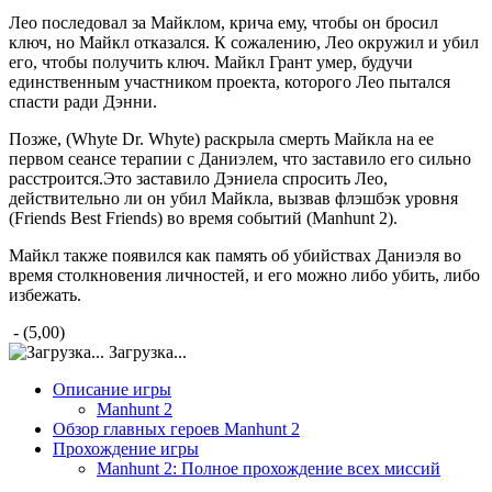
Лео последовал за Майклом, крича ему, чтобы он бросил
ключ, но Майкл отказался. К сожалению, Лео окружил и убил
его, чтобы получить ключ. Майкл Грант умер, будучи
единственным участником проекта, которого Лео пытался
спасти ради Дэнни.
Позже, (Whyte Dr. Whyte) раскрыла смерть Майкла на ее
первом сеансе терапии с Даниэлем, что заставило его сильно
расстроится.Это заставило Дэниела спросить Лео,
действительно ли он убил Майкла, вызвав флэшбэк уровня
(Friends Best Friends) во время событий (Manhunt 2).
Майкл также появился как память об убийствах Даниэля во
время столкновения личностей, и его можно либо убить, либо
избежать.
- (5,00)
Загрузка...
Описание игры
Manhunt 2
Обзор главных героев Manhunt 2
Прохождение игры
Manhunt 2: Полное прохождение всех миссий