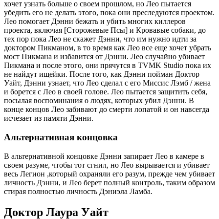
хочет узнать больше о своем прошлом, но Лео пытается
убедить его не делать этого, пока они преследуются проектом.
Лео помогает Дэнни бежать и убить многих киллеров
проекта, включая [Сторожевые Псы] и Кровавые собаки, до
тех пор пока Лео не скажет Дэнни, что им нужно идти за
доктором Пикманом, в то время как Лео все еще хочет убрать
мост Пикмана и избавится от Дэнни. Лео случайно убивает
Пикмана и после этого, они прячутся в TVMK Studio пока их
не найдут ищейки. После того, как Дэнни пойман Доктор
Уайт, Дэнни узнает, что Лео сделал с его Миссис Лэмб / жена
и борется с Лео в своей голове. Лео пытается защитить себя,
посылая воспоминания о людях, которых убил Дэнни. В
конце концов Лео забивают до смерти лопатой и он навсегда
исчезает из памяти Дэнни.
Альтернативная концовка
В альтернативной концовке Дэнни запирает Лео в камере в
своем разуме, чтобы тот сгнил, но Лео вырывается и убивает
весь Легион ,который охраняли его разум, прежде чем убивает
личность Дэнни, и Лео берет полный контроль, таким образом
стирая полностью личность Дэниэла Ламба.
Доктор Лаура Уайт