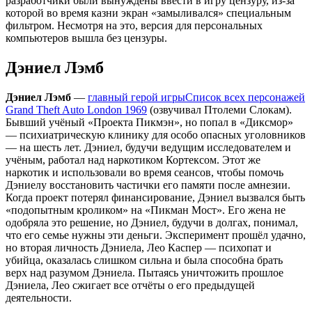
разработчики были вынуждены ввести в игру цензуру, из-за
которой во время казни экран «замыливался» специальным
фильтром. Несмотря на это, версия для персональных
компьютеров вышла без цензуры.
Дэниел Лэмб
Дэниел Лэмб
—
главный герой игры
Список всех персонажей
Grand Theft Auto London 1969
(озвучивал Птолеми Слокам).
Бывший учёный «Проекта Пикмэн», но попал в «Диксмор»
— психиатрическую клинику для особо опасных уголовников
— на шесть лет. Дэниел, будучи ведущим исследователем и
учёным, работал над наркотиком Кортексом. Этот же
наркотик и использовали во время сеансов, чтобы помочь
Дэниелу восстановить частички его памяти после амнезии.
Когда проект потерял финансирование, Дэниел вызвался быть
«подопытным кроликом» на «Пикман Мост». Его жена не
одобряла это решение, но Дэниел, будучи в долгах, понимал,
что его семье нужны эти деньги. Эксперимент прошёл удачно,
но вторая личность Дэниела, Лео Каспер — психопат и
убийца, оказалась слишком сильна и была способна брать
верх над разумом Дэниела. Пытаясь уничтожить прошлое
Дэниела, Лео сжигает все отчёты о его предыдущей
деятельности.