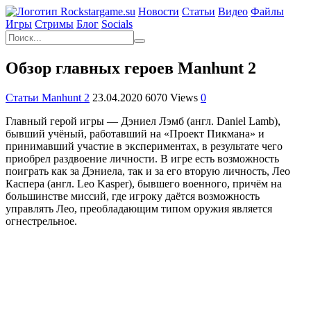
Новости
Статьи
Видео
Файлы
Игры
Cтримы
Блог
Socials
Обзор главных героев Manhunt 2
Статьи Manhunt 2
23.04.2020
6070 Views
0
Главный герой игры — Дэниел Лэмб (англ. Daniel Lamb),
бывший учёный, работавший на «Проект Пикмана» и
принимавший участие в экспериментах, в результате чего
приобрел раздвоение личности. В игре есть возможность
поиграть как за Дэниела, так и за его вторую личность, Лео
Каспера (англ. Leo Kasper), бывшего военного, причём на
большинстве миссий, где игроку даётся возможность
управлять Лео, преобладающим типом оружия является
огнестрельное.