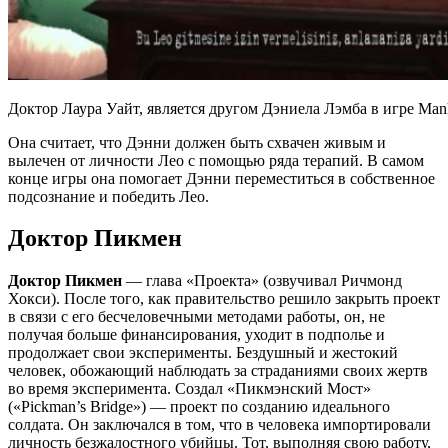
Доктор Лаура Уайт, является другом Дэниела Лэмба в игре Man
Она считает, что Дэнни должен быть схвачен живым и
вылечен от личности Лео с помощью ряда терапий. В самом
конце игры она помогает Дэнни переместиться в собственное
подсознание и победить Лео.
Доктор Пикмен
Доктор Пикмен
— глава «Проекта» (озвучивал Ричмонд
Хокси). После того, как правительство решило закрыть проект
в связи с его бесчеловечными методами работы, он, не
получая больше финансирования, уходит в подполье и
продолжает свои эксперименты. Бездушный и жестокий
человек, обожающий наблюдать за страданиями своих жертв
во время эксперимента. Создал «Пикмэнский Мост»
(«Pickman’s Bridge») — проект по созданию идеального
солдата. Он заключался в том, что в человека импортировали
личность безжалостного убийцы. Тот, выполняя свою работу,