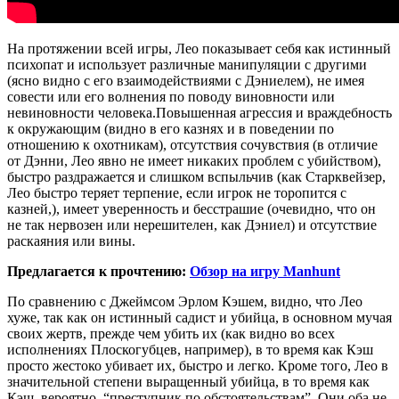
На протяжении всей игры, Лео показывает себя как истинный
психопат и использует различные манипуляции с другими
(ясно видно с его взаимодействиями с Дэниелем), не имея
совести или его волнения по поводу виновности или
невиновности человека.Повышенная агрессия и враждебность
к окружающим (видно в его казнях и в поведении по
отношению к охотникам), отсутствия сочувствия (в отличие
от Дэнни, Лео явно не имеет никаких проблем с убийством),
быстро раздражается и слишком вспыльчив (как Старквейзер,
Лео быстро теряет терпение, если игрок не торопится с
казней,), имеет уверенность и бесстрашие (очевидно, что он
не так нервозен или нерешителен, как Дэниел) и отсутствие
раскаяния или вины.
Предлагается к прочтению:
Обзор на игру Manhunt
По сравнению с Джеймсом Эрлом Кэшем, видно, что Лео
хуже, так как он истинный садист и убийца, в основном мучая
своих жертв, прежде чем убить их (как видно во всех
исполнениях Плоскогубцев, например), в то время как Кэш
просто жестоко убивает их, быстро и легко. Кроме того, Лео в
значительной степени выращенный убийца, в то время как
Кэш, вероятно, “преступник по обстоятельствам”. Они оба не