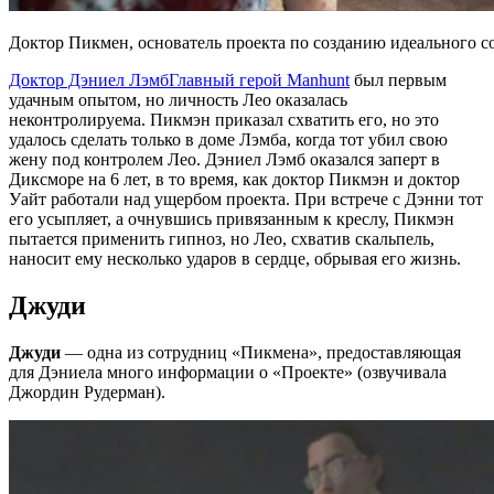
Доктор Пикмен, основатель проекта по созданию идеального с
Доктор Дэниел Лэмб
Главный герой Manhunt
был первым
удачным опытом, но личность Лео оказалась
неконтролируема. Пикмэн приказал схватить его, но это
удалось сделать только в доме Лэмба, когда тот убил свою
жену под контролем Лео. Дэниел Лэмб оказался заперт в
Диксморе на 6 лет, в то время, как доктор Пикмэн и доктор
Уайт работали над ущербом проекта. При встрече с Дэнни тот
его усыпляет, а очнувшись привязанным к креслу, Пикмэн
пытается применить гипноз, но Лео, схватив скальпель,
наносит ему несколько ударов в сердце, обрывая его жизнь.
Джуди
Джуди
— одна из сотрудниц «Пикмена», предоставляющая
для Дэниела много информации о «Проекте» (озвучивала
Джордин Рудерман).