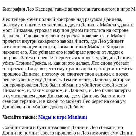
Биография Лео Каспера, также является антагонистом в игре M
Лео теперь хочет полный контроль над разумом Дэниела,
поэтому он пытается заставить друга Даниэля Майкла удалить
мост Пикмана, угрожая ему под дулом пистолета на острове
Блэквелл. Однако ополчение проекта появляется, и Майкл
прячется внутри сахарного завода Фисто, где Лео убивает
всех ополченцев проекта, когда он ищет Майкла. Когда он
находит его, Лео убивает его и забирает ключи от лодки с
острова. Затем он решает вернуться к проекту, убедив Дэниела
убить Стэнли Грекса, и, как он это делает, Лео снова убегает
от проекта. Тогда все, что ему нужно сделать, это уничтожить
прошлое Дэниела, поэтому он сжигает свои записи, а позже
решает убить жену Дэниела. Тем не менее, Даниэль, который
контролировался Лео, был пойман на убийстве своей жены
Пикманом, и, таким образом, и Даниэль, и Лео были заперты
в сумасшедшем доме Диксмора, где у Даниэля было много
сеансов терапии, и в какой-то момент Лео берет на себя ум
Даниэля, и он убивает доктора Дебору.
Читайте также:
Моды к игре Manhunt
Сбой питания и бунт позволяют Дэнни и Лео сбежать, но
Дэнни не помнит своего прошлого и Лео помогает ему. Дэнни