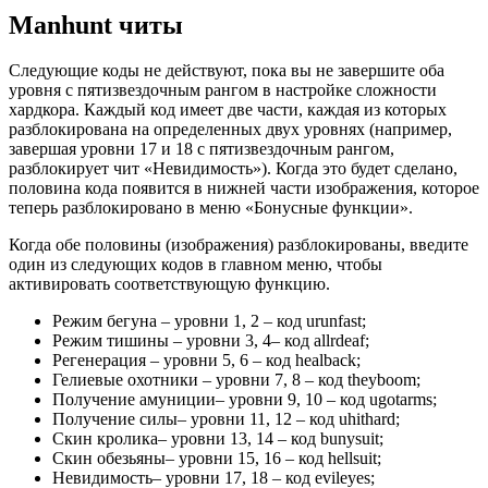
Manhunt читы
Следующие коды не действуют, пока вы не завершите оба
уровня с пятизвездочным рангом в настройке сложности
хардкора. Каждый код имеет две части, каждая из которых
разблокирована на определенных двух уровнях (например,
завершая уровни 17 и 18 с пятизвездочным рангом,
разблокирует чит «Невидимость»). Когда это будет сделано,
половина кода появится в нижней части изображения, которое
теперь разблокировано в меню «Бонусные функции».
Когда обе половины (изображения) разблокированы, введите
один из следующих кодов в главном меню, чтобы
активировать соответствующую функцию.
Режим бегуна – уровни 1, 2 – код urunfast;
Режим тишины – уровни 3, 4– код allrdeaf;
Регенерация – уровни 5, 6 – код healback;
Гелиевые охотники – уровни 7, 8 – код theyboom;
Получение амуниции– уровни 9, 10 – код ugotarms;
Получение силы– уровни 11, 12 – код uhithard;
Скин кролика– уровни 13, 14 – код bunysuit;
Скин обезьяны– уровни 15, 16 – код hellsuit;
Невидимость– уровни 17, 18 – код evileyes;