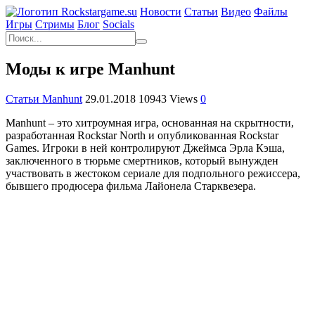
Новости
Статьи
Видео
Файлы
Игры
Cтримы
Блог
Socials
Моды к игре Manhunt
Статьи Manhunt
29.01.2018
10943 Views
0
Manhunt – это хитроумная игра, основанная на скрытности,
разработанная Rockstar North и опубликованная Rockstar
Games. Игроки в ней контролируют Джеймса Эрла Кэша,
заключенного в тюрьме смертников, который вынужден
участвовать в жестоком сериале для подпольного режиссера,
бывшего продюсера фильма Лайонела Старквезера.