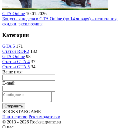
GTA Online
10.01.2026
Бонусная неделя в GTA Online (до 14 января) – испытания,
скидки, эксклюзивы
Категории
GTA 5
171
Статьи RDR2
132
GTA Online
98
Статьи GTA 4
37
Статьи GTA 5
34
Ваше имя:
E-mail:
Отправить
R
OCKSTAR
G
AME
Партнерство
Рекламодателям
© 2013 - 2026
Rockstargame.su
О нас