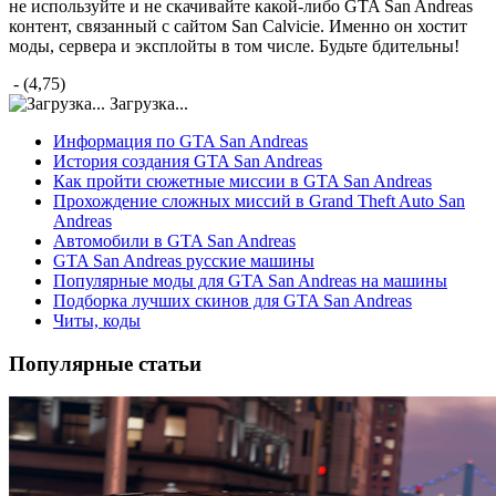
не используйте и не скачивайте какой-либо GTA San Andreas
контент, связанный с сайтом San Calvicie. Именно он хостит
моды, сервера и эксплойты в том числе. Будьте бдительны!
- (4,75)
Загрузка...
Информация по GTA San Andreas
История создания GTA San Andreas
Как пройти сюжетные миссии в GTA San Andreas
Прохождение сложных миссий в Grand Theft Auto San
Andreas
Автомобили в GTA San Andreas
GTA San Andreas русские машины
Популярные моды для GTA San Andreas на машины
Подборка лучших скинов для GTA San Andreas
Читы, коды
Популярные статьи