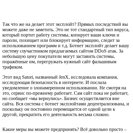
Так что же на делает этот эксплойт? Прямых последствий вы
можете даже не заметить. Это не тот стандартный тип вируса,
который портит работу системы, копирует ваши ключи и
пароли, похищает или блокирует информацию, следит за
использованием программ и т.д. Ботнет эксплойт делает вашу
систему соучастником предлагаемых сайтом DDoS атак. За
небольшую цену покупатели могут заставить системы,
поражённые им, перегружать нужный сайт фальшивым
трафиком.
Этот вид Satori, названный JenX, исследовала компания,
исследующая безопасность в интернете. И послала
уведомление о злонамеренном использовании. Не смотря на
это, сервис по-прежнему работает. Сам сайт пока не работает,
но сообщает «мы вернулись». Бизнес осуществляется вне
сайта. Вся система с ботнет эксплойтами децентрализована, и
поскольку он постоянно перемещается от одной цели к
другой, прекратить его деятельность весьма сложно.
Какие меры вы можете предпринять? Всё довольно просто –