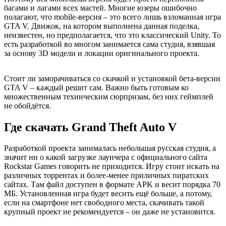
багами и лагами всех мастей. Многие юзеры ошибочно
полагают, что mobile-версия – это всего лишь взломанная игра
GTA V. Движок, на котором выполнена данная поделка,
неизвестен, но предполагается, что это классический Unity. То
есть разработкой во многом занимается сама студия, взявшая
за основу 3D модели и локации оригинального проекта.
Стоит ли заморачиваться со скачкой и установкой бета-версии
GTA V – каждый решит сам. Важно быть готовым ко
множественным техническим сюрпризам, без них геймплей
не обойдётся.
Где скачать Grand Theft Auto V
Разработкой проекта занималась небольшая русская студия, а
значит ни о какой загрузке лаунчера с официального сайта
Rockstar Games говорить не приходится. Игру стоит искать на
различных торрентах и более-менее приличных пиратских
сайтах. Там файл доступен в формате APK и весит порядка 70
МБ. Установленная игра будет весить ещё больше, а потому,
если на смартфоне нет свободного места, скачивать такой
крупный проект не рекомендуется – он даже не установится.