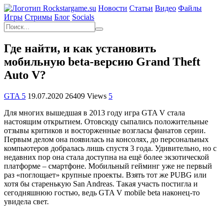
Новости
Статьи
Видео
Файлы
Игры
Cтримы
Блог
Socials
Где найти, и как установить
мобильную beta-версию Grand Theft
Auto V?
GTA 5
19.07.2020
26409 Views
5
Для многих вышедшая в 2013 году игра GTA V стала
настоящим открытием. Отовсюду сыпались положительные
отзывы критиков и восторженные возгласы фанатов серии.
Первым делом она появилась на консолях, до персональных
компьютеров добралась лишь спустя 3 года. Удивительно, но с
недавних пор она стала доступна на ещё более экзотической
платформе – смартфоне. Мобильный гейминг уже не первый
раз «поглощает» крупные проекты. Взять тот же PUBG или
хотя бы старенькую San Andreas. Такая участь постигла и
сегодняшнюю гостью, ведь GTA V mobile beta наконец-то
увидела свет.