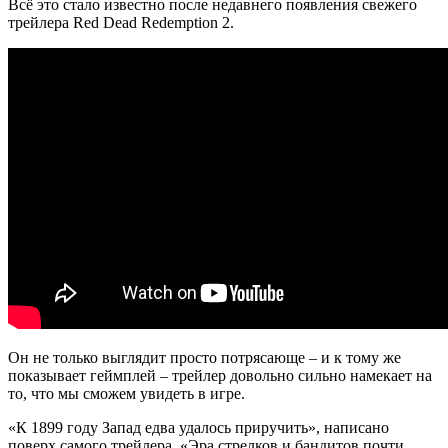
Всё это стало известно после недавнего появления свежего
трейлера Red Dead Redemption 2.
Он не только выглядит просто потрясающе – и к тому же
показывает геймплей – трейлер довольно сильно намекает на
то, что мы сможем увидеть в игре.
«К 1899 году Запад едва удалось приручить», написано
поверх самого трейлера. «Эра стрелков и бандитов почти