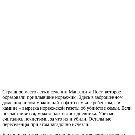
Страшное место есть в селении Манзанита Пост, которое
образовали приплывшие норвежцы. Здесь в заброшенном
доме под полом можно найти фото семьи с ребенком, а в
камине – вырезка норвежской газеты об убийстве семьи. Если
посчастливится, можно найти лист дневника. Убитые
считались нечистыми, за что их и убили. Остальные
переселенцы при этом загадочно исчезли.
Есть в игре жуткое ритуальное место, посередине которого