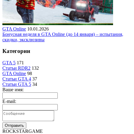
GTA Online
10.01.2026
Бонусная неделя в GTA Online (до 14 января) – испытания,
скидки, эксклюзивы
Категории
GTA 5
171
Статьи RDR2
132
GTA Online
98
Статьи GTA 4
37
Статьи GTA 5
34
Ваше имя:
E-mail:
Отправить
R
OCKSTAR
G
AME