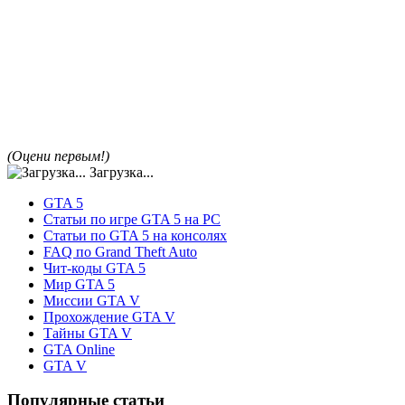
(Оцени первым!)
Загрузка...
GTA 5
Статьи по игре GTA 5 на PC
Статьи по GTA 5 на консолях
FAQ по Grand Theft Auto
Чит-коды GTA 5
Мир GTA 5
Миссии GTA V
Прохождение GTA V
Тайны GTA V
GTA Online
GTA V
Популярные статьи