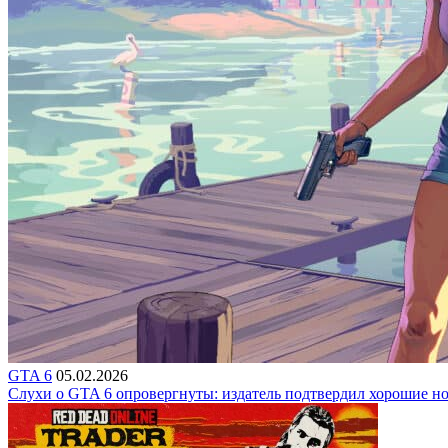
GTA 6
05.02.2026
Слухи о GTA 6 опровергнуты: издатель подтвердил хорошие н