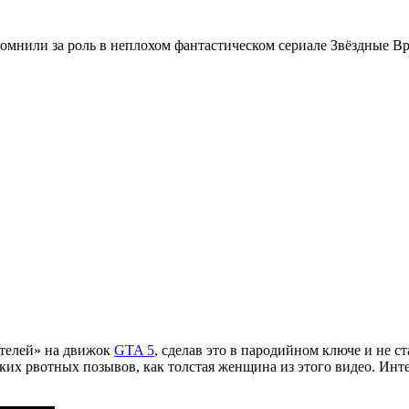
нили за роль в неплохом фантастическом сериале Звёздные Врата
ателей» на движок
GTA 5
, сделав это в пародийном ключе и не с
аких рвотных позывов, как толстая женщина из этого видео. Инт