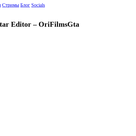
ы
Cтримы
Блог
Socials
tar Editor – OriFilmsGta