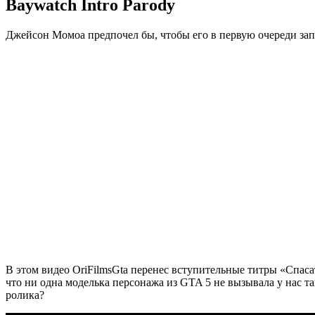
Baywatch Intro Parody
Джейсон Момоа предпочел бы, чтобы его в первую очереди запом
В этом видео OriFilmsGta перенес вступительные титры «Спас
что ни одна моделька персонажа из GTA 5 не вызывала у нас т
ролика?