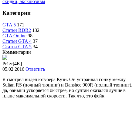
скидки, эксклюзивы
Категории
GTA 5
171
Статьи RDR2
132
GTA Online
98
Статьи GTA 4
37
Статьи GTA 5
34
Комментарии
Pr1zr[4K]
05.02.2016
Ответить
Я смотрел видел ютубера Кузи. Он устраивал гонку между
Sultan RS (полный тюнинг) и Banshee 900R (полный тюнинг),
да, баньши ускоряется быстрее, но султан оказался лучше в
плане максимальной скорости. Так что, это фейк.