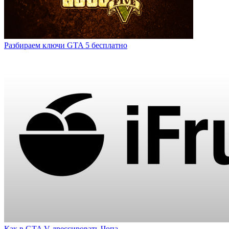
Разбираем ключи GTA 5 бесплатно
Как в GTA V дрессировать Чопа