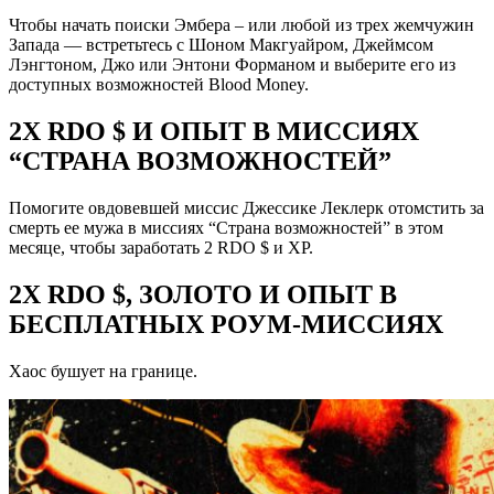
Чтобы начать поиски Эмбера – или любой из трех жемчужин
Запада — встретьтесь с Шоном Макгуайром, Джеймсом
Лэнгтоном, Джо или Энтони Форманом и выберите его из
доступных возможностей Blood Money.
2X RDO $ И ОПЫТ В МИССИЯХ
“СТРАНА ВОЗМОЖНОСТЕЙ”
Помогите овдовевшей миссис Джессике Леклерк отомстить за
смерть ее мужа в миссиях “Страна возможностей” в этом
месяце, чтобы заработать 2 RDO $ и XP.
2X RDO $, ЗОЛОТО И ОПЫТ В
БЕСПЛАТНЫХ РОУМ-МИССИЯХ
Хаос бушует на границе.