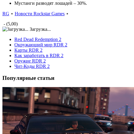
Мустанги разводят лошадей – 30%.
RG
⋆
Новости Rockstar Games
⋆
- (5,00)
Загрузка...
Red Dead Redemption 2
Окружающий мир RDR 2
Карты RDR 2
Как заработать в RDR 2
Оружие RDR 2
Чит-Коды RDR 2
Популярные статьи