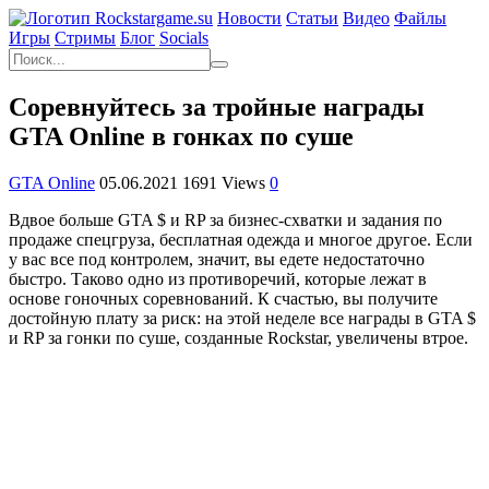
Новости
Статьи
Видео
Файлы
Игры
Cтримы
Блог
Socials
Соревнуйтесь за тройные награды
GTA Online в гонках по суше
GTA Online
05.06.2021
1691 Views
0
Вдвое больше GTA $ и RP за бизнес-схватки и задания по
продаже спецгруза, бесплатная одежда и многое другое. Если
у вас все под контролем, значит, вы едете недостаточно
быстро. Таково одно из противоречий, которые лежат в
основе гоночных соревнований. К счастью, вы получите
достойную плату за риск: на этой неделе все награды в GTA $
и RP за гонки по суше, созданные Rockstar, увеличены втрое.