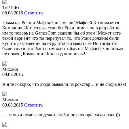
ToPToRr
08.08.2015
Ответить
Пхааахаа Роки и Мафия-3 не смеши! Мафией-3 занимается
Компания 2К и только если бы Роки помогали в разработке
им то поверь на GamesCom сказали бы об этом! Может есть
такой вариант что ты перепутал то, что Роки должны были
купить разрешение на игру чтоб создавать ее Но тогда это
были слухи что Роки возможно займутся Мафией-3 но никак
не помощ Компании 2К в создании игры!
Михаил
09.08.2015
А я те говорю, что люди быыыли из рокстар… и не спорь нах!
Михаил
09.08.2015
Ответить
…. и чехи помогали делать гта5 и не спооорь! хахахахах )))