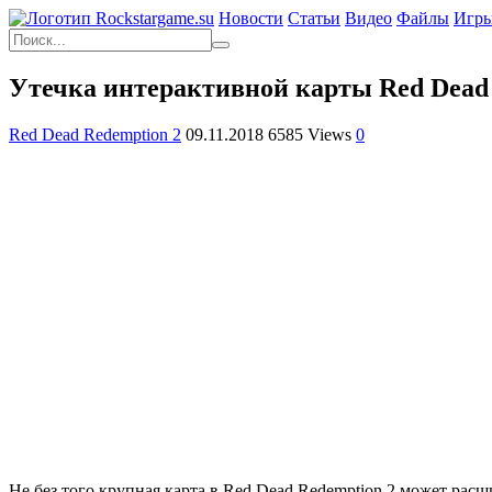
Новости
Статьи
Видео
Файлы
Игр
Утечка интерактивной карты Red Dead 
Red Dead Redemption 2
09.11.2018
6585 Views
0
Не без того крупная карта в Red Dead Redemption 2 может рас