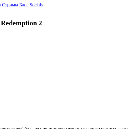
ы
Cтримы
Блог
Socials
Redemption 2
шириться ещё больше при помощи мультиплеерного режима, в то в