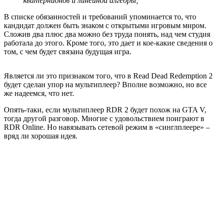
кватернионов и линейной алгебры;
В списке обязанностей и требований упоминается то, что
кандидат должен быть знаком с открытыми игровым миром.
Сложив два плюс два можно без труда понять, над чем студия
работала до этого. Кроме того, это дает и кое-какие сведения о
том, с чем будет связана будущая игра.
Является ли это признаком того, что в Read Dead Redemption 2
будет сделан упор на мультиплеер? Вполне возможно, но все
же надеемся, что нет.
Опять-таки, если мультиплеер RDR 2 будет похож на
GTA V
,
тогда другой разговор. Многие с удовольствием поиграют в
RDR Online. Но навязывать сетевой режим в «синглплеере» –
вряд ли хорошая идея.