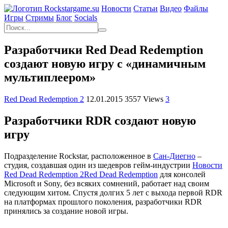
Новости
Статьи
Видео
Файлы
Игры
Cтримы
Блог
Socials
Разработчики Red Dead Redemption
создают новую игру с «динамичным
мультиплеером»
Red Dead Redemption 2
12.01.2015
3557 Views
3
Разработчики RDR создают новую
игру
Подразделение Rockstar, расположенное в
Сан-Диегно
–
студия, создавшая один из шедевров гейм-индустрии
Новости
Red Dead Redemption 2
Red Dead Redemption
для консолей
Microsoft и Sony, без всяких сомнений, работает над своим
следующим хитом. Спустя долгих 5 лет с выхода первой RDR
на платформах прошлого поколения, разработчики RDR
принялись за создание новой игры.