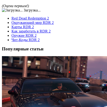
(Оцени первым!)
Загрузка...
Red Dead Redemption 2
Окружающий мир RDR 2
Карты RDR 2
Как заработать в RDR 2
Оружие RDR 2
Чит-Коды RDR 2
Популярные статьи