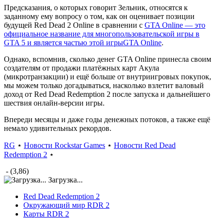
Предсказания, о которых говорит Зельник, относятся к
заданному ему вопросу о том, как он оценивает позиции
будущей Red Dead 2 Online в сравнении с
GTA Online — это
официальное название для многопользовательской игры в
GTA 5 и является частью этой игры
GTA Online
.
Однако, вспомнив, сколько денег GTA Online принесла своим
создателям от продажи платёжных карт Акула
(микротранзакции) и ещё больше от внутриигровых покупок,
мы можем только догадываться, насколько взлетит валовый
доход от Red Dead Redemption 2 после запуска и дальнейшего
шествия онлайн-версии игры.
Впереди месяцы и даже годы денежных потоков, а также ещё
немало удивительных рекордов.
RG
⋆
Новости Rockstar Games
⋆
Новости Red Dead
Redemption 2
⋆
- (3,86)
Загрузка...
Red Dead Redemption 2
Окружающий мир RDR 2
Карты RDR 2