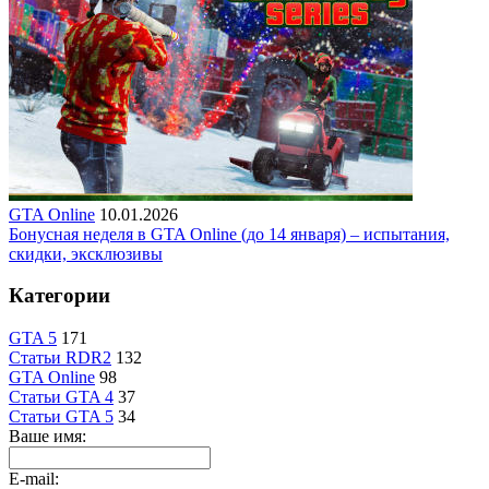
GTA Online
10.01.2026
Бонусная неделя в GTA Online (до 14 января) – испытания,
скидки, эксклюзивы
Категории
GTA 5
171
Статьи RDR2
132
GTA Online
98
Статьи GTA 4
37
Статьи GTA 5
34
Ваше имя:
E-mail: