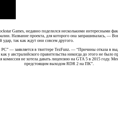
ockstar Games, недавно поделился несколькими интересными фак
ии. Название проекта, для которого она запрашивалась, — Bonai
й удар, так как ждут они совсем другого.
 PC” — заявляется в твиттере TezFunz. — “Причины отказа в выд
к как у австралийского правительства никогда до этого не было
ая комиссия не хотела давать лицензию на GTA 5 в 2015 году. М
предстоящим выходом RDR 2 на ПК”.