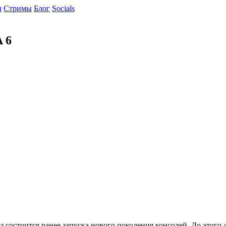
ы
Cтримы
Блог
Socials
 6
з состоится ранее запуска нового поколения консолей. До этого 