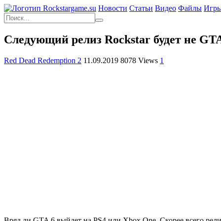
Новости
Статьи
Видео
Файлы
Игр
Следующий релиз Rockstar будет не GTA
Red Dead Redemption 2
11.09.2019
8078 Views
1
Вряд ли GTA 6 выйдет на PS4 или Xbox One. Скорее всего рели