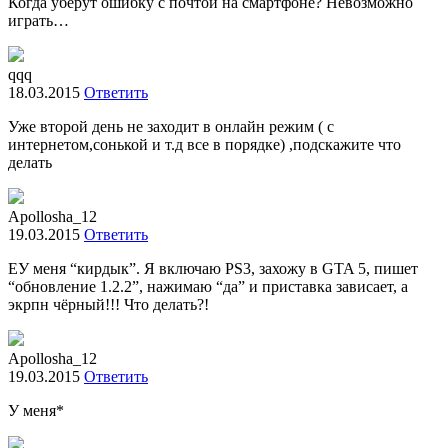
Когда уберут ошибку с почтой на смартфоне? Невозможно
играть…
qqq
18.03.2015
Ответить
Уже второй день не заходит в онлайн режим ( с
интернетом,сонькой и т.д все в порядке) ,подскажите что
делать
Apollosha_12
19.03.2015
Ответить
EУ меня “кирдык”. Я включаю PS3, захожу в GTA 5, пишет
“обновление 1.2.2”, нажимаю “да” и приставка зависает, а
экрпн чёрный!!! Что делать?!
Apollosha_12
19.03.2015
Ответить
У меня*