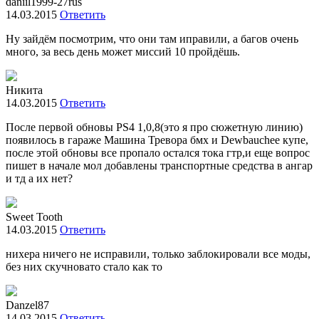
daniil1999-27rus
14.03.2015
Ответить
Ну зайдём посмотрим, что они там иправили, а багов очень
много, за весь день может миссий 10 пройдёшь.
Никита
14.03.2015
Ответить
После первой обновы PS4 1,0,8(это я про сюжетную линию)
появилось в гараже Машина Тревора бмх и Dewbauchee купе,
после этой обновы все пропало остался тока гтр,и еще вопрос
пишет в начале мол добавлены транспортные средства в ангар
и тд а их нет?
Sweet Tooth
14.03.2015
Ответить
нихера ничего не исправили, только заблокировали все моды,
без них скучновато стало как то
Danzel87
14.03.2015
Ответить