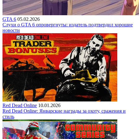
GTA 6
05.02.2026
Слухи о GTA 6 опровергнуты: издатель подтвердил хорошие
новости
Red Dead Online
10.01.2026
Red Dead Online: Январские награды за охоту, сражения и
стиль