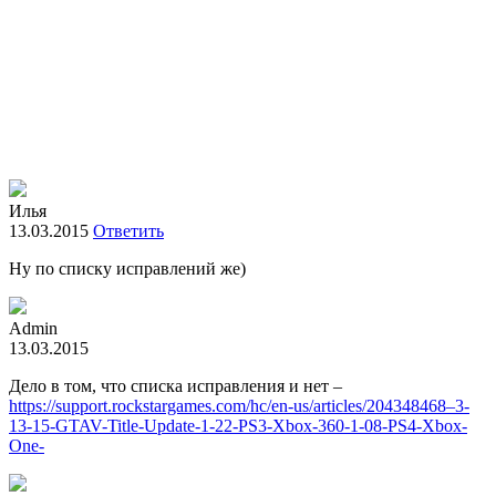
Илья
13.03.2015
Ответить
Ну по списку исправлений же)
Admin
13.03.2015
Дело в том, что списка исправления и нет –
https://support.rockstargames.com/hc/en-us/articles/204348468–3-
13-15-GTAV-Title-Update-1-22-PS3-Xbox-360-1-08-PS4-Xbox-
One-