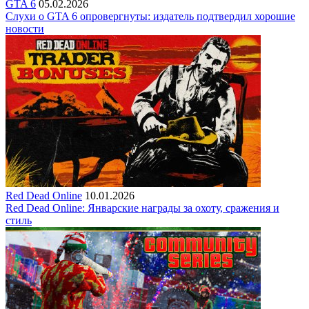
GTA 6
05.02.2026
Слухи о GTA 6 опровергнуты: издатель подтвердил хорошие
новости
Red Dead Online
10.01.2026
Red Dead Online: Январские награды за охоту, сражения и
стиль